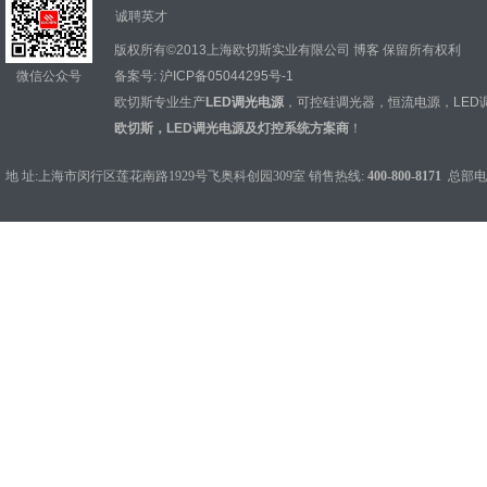
诚聘英才
版权所有©2013上海欧切斯实业有限公司
博客
保留所有权利
微信公众号
备案号:
沪ICP备05044295号-1
欧切斯专业生产
LED调光电源
，
可控硅调光器
，
恒流电源
，
LED
欧切斯，LED调光电源及灯控系统方案商
！
地 址:上海市闵行区莲花南路1929号飞奥科创园309室 销售热线:
400-800-8171
总部电话：0