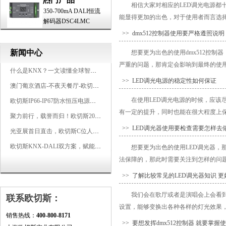
相信大家对相应的LED调光电源
350-700mA DALI恒流
能显得更加的出色，对于使用者而言选择合
解码器DSC4LMC
>> dmx512控制器使用要严格遵照说明
新闻中心
想要更为出色的使用dmx512控
严重的问题，那肯定会影响到最终的使用效
什么是KNX？一文读懂全球智能建筑控制标准
>> LED调光电源的稳定性如何保证
澳门葡京酒店-不夜天餐厅-欧切斯KNX智能控制系统打造高端智慧空间
在使用LED调光电源的时候，应该
欧切斯IP66-IP67防水恒压电源，无惧风雨，智稳如一
有一定的提升，同时也能在很大程度上保
聚力前行，载誉而归！欧切斯2026光亚展完美收官
>> LED调光器使用要检查需要怎样去
光亚展首日直击，欧切斯C位人气爆棚-双奖加冕，实力再出圈
欧切斯KNX-DALI双方案，赋能广州有马空间日式轻奢静谧之光
想要更为出色的使用LED调光器，
法保障的，那此时需要关注到怎样的问题
>> 了解比较常见的LED调光器知识 
我们会在歌厅或者是演唱会上会看
联系欧切斯：
设置，能够变换出各种各样的灯光效果，
销售热线：
400-800-8171
>> 要想发挥dmx512控制器 就要掌握