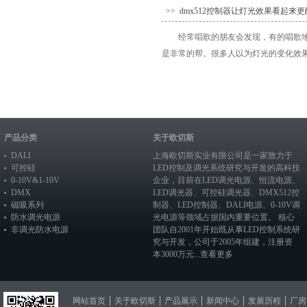
>> dmx512控制器让灯光效果看起来更
经常唱歌的朋友会发现，有的唱歌
是非常的帮。很多人以为灯光的变化效果是
产品分类
关于欧切斯
DALI
上海欧切斯实业有限公司是一家致力于
可控硅
LED控制及调光系统研究与开发的高科技
0-10V&1-10V
企业，目前在
LED调光电源
、恒流电源、
DMX
LED调光器
、
可控硅调光器
、
DMX512控
磁吸系列
制器
、
LED控制器
、
DALI电源
、
0-10V调
防水调光电源
光电源
等领域占据国内重要位置。 核心
非调光防水电源
团队自2001年开始既从事LED控制系统研
究与开发，公司于2005年组建，注册资
本3000万元...
查看更多
网站首页
关于欧切斯
产品展示
新闻中心
发展历程
厂房