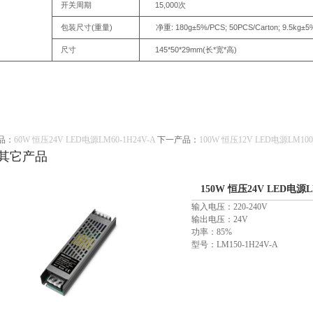
15,000
开关周期
次
(
)
:
180g±5%/PCS;
50PCS/Carton;
9.5kg±5
包装尺寸
重量
净重
145*50*29mm(
*
*
)
尺寸
长
宽
高
品：
60W 恒压24V LED电源LM60-1H24V-A
下一产品：
100W 恒压12V LED电源LM100
其它产品
150W 恒压24V LED电源LM
输入电压：220-240V
输出电压：24V
功率：85%
型号：LM150-1H24V-A