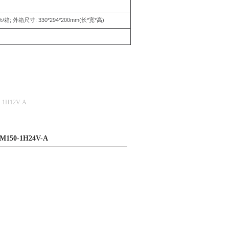
%/
;
:
330*294*200mm(
*
*
)
箱
外箱尺寸
长
宽
高
-1H12V-A
150-1H24V-A