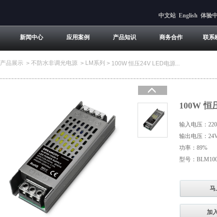
中文站
English
体验
新闻中心
应用案例
产品知识
商务合作
联系
产品展示
不防水非调光电源
LM系列
>
>
>
100W 恒压24V LED电源...
100W 恒
输入电压：220-
输出电压：24
功率：89%
型号：BLM100-
马
加