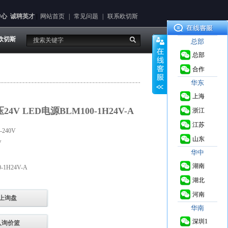
中心
诚聘英才
|
网站首页
|
常见问题
|
联系欧切斯
欧切斯
总部
总部
合作
华东
上海
压24V LED电源BLM100-1H24V-A
浙江
江苏
240V
山东
V
华中
湖南
1H24V-A
湖北
河南
上询盘
华南
深圳1
入询价篮