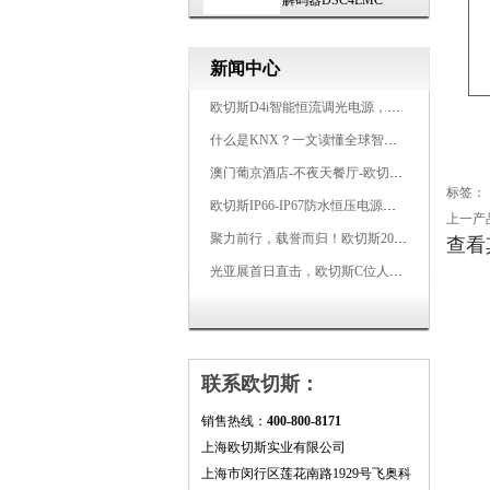
解码器DSC4LMC
新闻中心
欧切斯D4i智能恒流调光电源，引领未来照明生态
什么是KNX？一文读懂全球智能建筑控制标准
澳门葡京酒店-不夜天餐厅-欧切斯KNX智能控制系统打造高端智慧空间
标签：
欧切斯IP66-IP67防水恒压电源，无惧风雨，智稳如一
上一产
聚力前行，载誉而归！欧切斯2026光亚展完美收官
查看
光亚展首日直击，欧切斯C位人气爆棚-双奖加冕，实力再出圈
联系欧切斯：
销售热线：
400-800-8171
上海欧切斯实业有限公司
上海市闵行区莲花南路1929号飞奥科