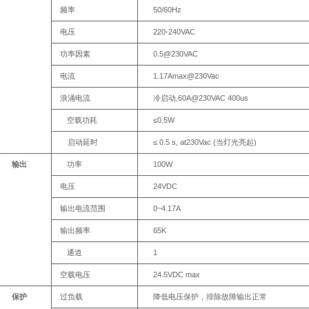
50/60Hz
频率
220-
240VAC
电压
0.5@230VAC
功率因素
1.17Amax@230Vac
电流
,60A@230VAC
400us
浪涌电流
冷启动
≤0.5W
空载功耗
≤
0.5
s,
at230Vac
(
)
启动延时
当灯光亮起
100W
输出
功率
24VDC
电压
0~4.17A
输出电流范围
65K
输出频率
1
通道
24.5VDC
max
空载电压
保护
过负载
降低电压保护，排除故障输出正常