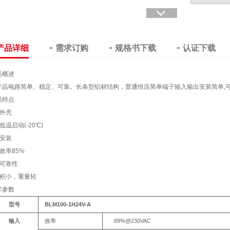
产品详细
需求订购
规格书下载
认证下载
品概述
产品电路简单、稳定、可靠。长条型铝材结构，普通恒压简单端子输入输出安装简单,
品特点
铝外壳
超低温启动(-20℃)
易安装
高效率85%
高可靠性
 体积小，重量轻
术参数
BLM100-1H24V-
A
型号
89%@230VAC
输入
效率