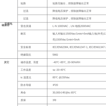
短路
短路无输出，排除故障输出正常
过流
降低电压保护，排除故障输出正常
过温
降低电压保护，排除故障输出正常
安规
电
磁兼容
L-N
1000VAC
LN-
2000VAC
雷击浪涌
，
地线
1500Vac/1min/<5mA
(
)1
耐压
输入对输出
输入地
外壳
)1500Vac/1min/<5mA
壳
IEC/EN62384,
IEC/EN61347-1,
IEC/EN61347-
安全标准
5M
绝缘阻抗
Ω
-40
~85
,
20-
90%RH
其它
储存温度、🗎
度
℃
℃
ta:-20-
45
工作温度
℃
tc
85
@230Vac
温度点
℃
IP20
防水等级
30,000
@tc:65
寿命
小时
℃
3
质保
年