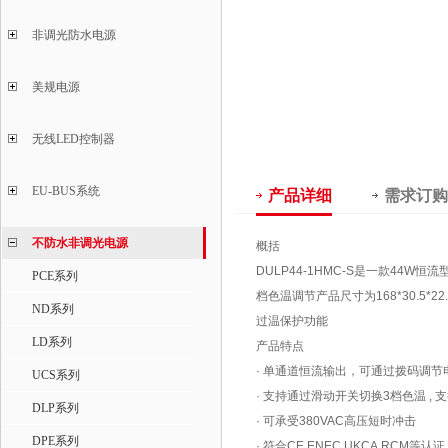
非调光防水电源
美规电源
无线LED控制器
EU-BUS系统
产品详细
需求订购
不防水非调光电源
概括
DULP44-1HMC-S是一款44W恒
PCE系列
档色温调节产品尺寸为168*30.5
ND系列
过温保护功能
LD系列
产品特点
· 单通道恒流输出，可通过拨码调节
UCS系列
· 支持通过滑动开关切换3档色温 ,
DLP系列
· 可承受380VAC高压短时冲击
DPE系列
· 符合CE,ENEC,UKCA,RCM等认证