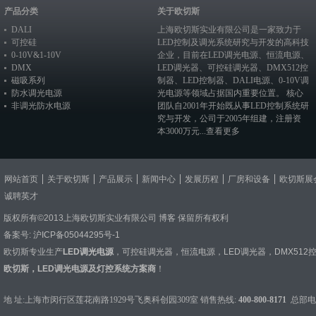
产品分类
关于欧切斯
DALI
上海欧切斯实业有限公司是一家致力于
可控硅
LED控制及调光系统研究与开发的高科技
0-10V&1-10V
企业，目前在
LED调光电源
、恒流电源、
DMX
LED调光器
、
可控硅调光器
、
DMX512控
磁吸系列
制器
、
LED控制器
、
DALI电源
、
0-10V调
防水调光电源
光电源
等领域占据国内重要位置。 核心
非调光防水电源
团队自2001年开始既从事LED控制系统研
究与开发，公司于2005年组建，注册资
本3000万元...
查看更多
网站首页
关于欧切斯
产品展示
新闻中心
发展历程
厂房和设备
欧切斯展
诚聘英才
版权所有©2013上海欧切斯实业有限公司
博客
保留所有权利
备案号:
沪ICP备05044295号-1
欧切斯专业生产
LED调光电源
，
可控硅调光器
，
恒流电源
，
LED调光器
，
DMX512
欧切斯，LED调光电源及灯控系统方案商
！
地 址:上海市闵行区莲花南路1929号飞奥科创园309室 销售热线:
400-800-8171
总部电话：0