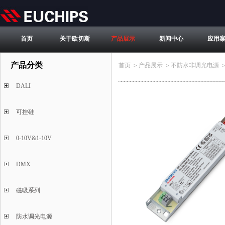
首页
关于欧切斯
产品展示
新闻中心
应用
产品分类
首页
产品展示
不防水非调光电源
>
>
DALI
可控硅
0-10V&1-10V
DMX
磁吸系列
防水调光电源