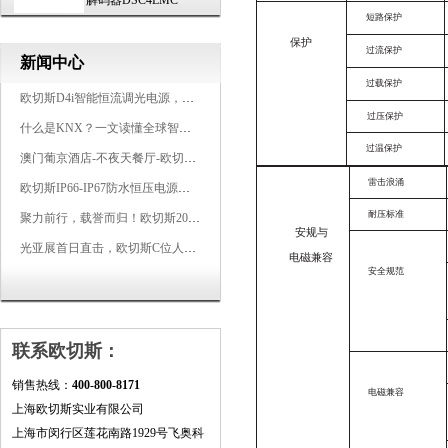
解码器DSC4LMC
短路保护
保护
过流保护
新闻中心
过载保护
欧切斯D4i智能恒流调光电源，引领未来照明生态
过压保护
什么是KNX？一文读懂全球智能建筑控制标准
过温保护
澳门葡京酒店-不夜天餐厅-欧切斯KNX智能控制系统打造高端智慧空间
雷击浪涌
欧切斯IP66-IP67防水恒压电源，无惧风雨，智稳如一
耐压标准
聚力前行，载誉而归！欧切斯2026光亚展完美收官
安规与
光亚展首日直击，欧切斯C位人气爆棚-双奖加冕，实力再出圈
电磁兼容
安全规范
联系欧切斯：
销售热线：
400-800-8171
电磁兼容
上海欧切斯实业有限公司
上海市闵行区莲花南路1929号飞奥科