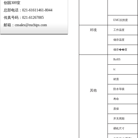
创园309室
总部电话：021-61611461-8044
传真号码：021-61267005
EMC
抗扰度
邮箱：cnsales@euchips.com
环境
工作温度
储存温度
储存��
度
RoHS
tc
材质
防水等级
其他
寿命
质保
开关周期
裸机尺寸