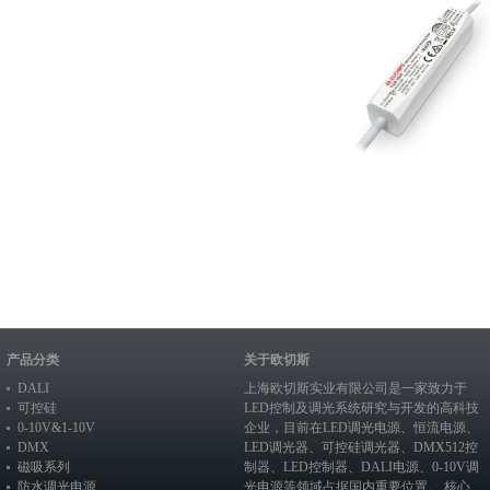
产品分类
关于欧切斯
DALI
上海欧切斯实业有限公司是一家致力于
可控硅
LED控制及调光系统研究与开发的高科技
0-10V&1-10V
企业，目前在
LED调光电源
、恒流电源、
DMX
LED调光器
、
可控硅调光器
、
DMX512控
磁吸系列
制器
、
LED控制器
、
DALI电源
、
0-10V调
防水调光电源
光电源
等领域占据国内重要位置。 核心