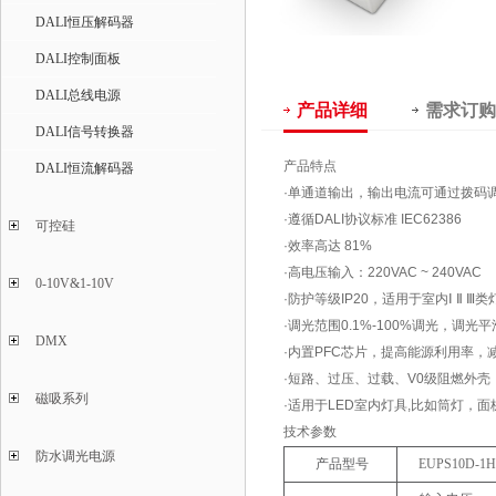
DALI恒压解码器
DALI控制面板
DALI总线电源
产品详细
需求订购
DALI信号转换器
产品特点
DALI恒流解码器
·单通道输出，输出电流可通过拨码
·遵循DALI协议标准 IEC62386
可控硅
·效率高达 81%
·高电压输入：220VAC ~ 240VAC
0-10V&1-10V
·防护等级IP20，适用于室内Ⅰ Ⅱ Ⅲ类
·调光范围0.1%-100%调光，调
DMX
·内置PFC芯片，提高能源利用率，
·短路、过压、过载、V0级阻燃外壳
磁吸系列
·适用于LED室内灯具,比如筒灯，面
技术参数
防水调光电源
产品型号
EUPS10D-1