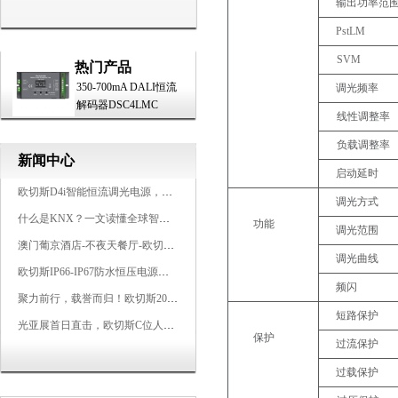
输出功率范
PstLM
SVM
热门产品
350-700mA DALI恒流
调光频率
解码器DSC4LMC
线性调整率
负载调整率
新闻中心
启动延时
欧切斯D4i智能恒流调光电源，引领未来照明生态
调光方式
什么是KNX？一文读懂全球智能建筑控制标准
功能
调光范围
澳门葡京酒店-不夜天餐厅-欧切斯KNX智能控制系统打造高端智慧空间
调光曲线
欧切斯IP66-IP67防水恒压电源，无惧风雨，智稳如一
频闪
聚力前行，载誉而归！欧切斯2026光亚展完美收官
短路保护
光亚展首日直击，欧切斯C位人气爆棚-双奖加冕，实力再出圈
保护
过流保护
过载保护