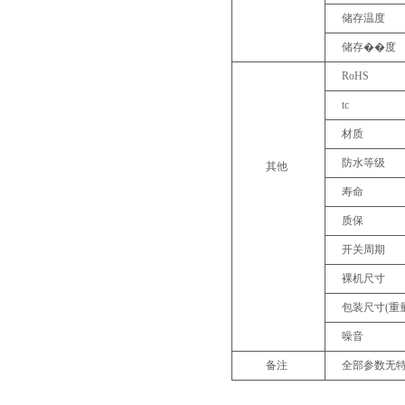
储存温度
储存��
度
RoHS
tc
材质
防水等级
其他
寿命
质保
开关周期
裸机尺寸
包装尺寸
(重
噪音
备注
全部参数无