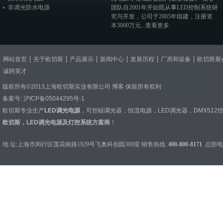
非调光防水电源
团队自2001年开始既从事LED控制系统研
究与开发，公司于2005年组建，注册资
本3000万元...
查看更多
网站首页
关于欧切斯
产品展示
新闻中心
发展历程
厂房和设备
欧切斯展
诚聘英才
版权所有©2013上海欧切斯实业有限公司
博客
保留所有权利
备案号:
沪ICP备05044295号-1
欧切斯专业生产
LED调光电源
，
可控硅调光器
，
恒流电源
，
LED调光器
，
DMX512
欧切斯，LED调光电源及灯控系统方案商
！
地 址:上海市闵行区莲花南路1929号飞奥科创园309室 销售热线:
400-800-8171
总部电话：0