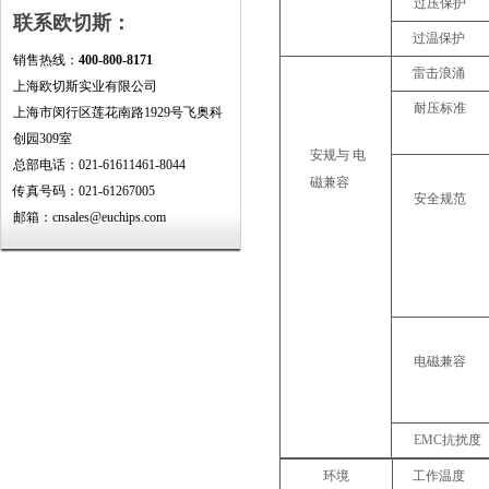
过压保护
联系欧切斯：
过温保护
销售热线：
400-800-8171
雷击浪涌
上海欧切斯实业有限公司
耐压标准
上海市闵行区莲花南路1929号飞奥科
创园309室
安规与
电
总部电话：021-61611461-8044
磁兼容
传真号码：021-61267005
安全规范
邮箱：cnsales@euchips.com
电磁兼容
EMC
抗扰度
环境
工作温度