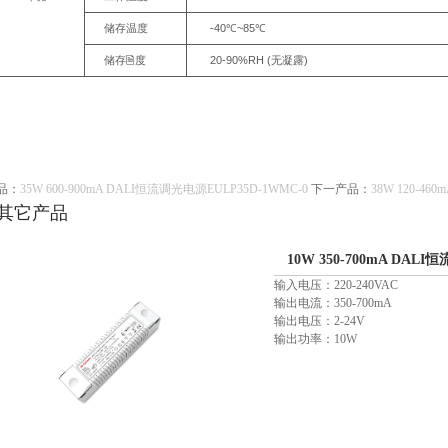
-
40
~85
储存温度
℃
℃
20-90%RH
(
)
储存🗎
度
无凝露
品：
35W 600-900mA DALI恒流调光电源EULP35D-1WMC-0
下一产品：
38W 120-46
其它产品
10W 350-700mA DALI
输入电压：220-240VAC
输出电流：350-700mA
输出电压：2-24V
输出功率：10W