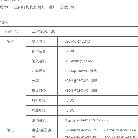
 适用于LED室内灯具,比如筒灯，射灯，面板灯等
术参数
EUP42D-
1HMC
产品型号
220VAC-
240VAC
输入
输入电压
50/60Hz
频率范围
0.22Amax@230VAC
输入电流
≥0.95@230VAC,
功率因数
满载
≥93%@230VAC,
效率
满载
<10%@230VAC,
谐波
THD
满载
<0.5W
待机功耗
<0.5W
空载功耗
,
40A@230VAC
250us
浪涌电流
冷启动
650mA/20-
42V/27.3W
700mA/20-
42V/29.4W
输出
电流/电压/功
750mA/20-
42V/31.5W
800mA/20-
42V/33.6W
率