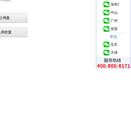
-1HMC
深圳2
中山
上询盘
广州
东莞
入询价篮
华北
北京
天津