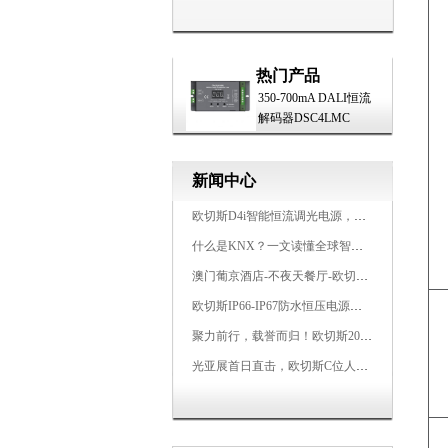
热门产品
350-700mA DALI恒流
解码器DSC4LMC
新闻中心
欧切斯D4i智能恒流调光电源，引领未来照明生态
什么是KNX？一文读懂全球智能建筑控制标准
澳门葡京酒店-不夜天餐厅-欧切斯KNX智能控制系统打造高端智慧空间
欧切斯IP66-IP67防水恒压电源，无惧风雨，智稳如一
聚力前行，载誉而归！欧切斯2026光亚展完美收官
光亚展首日直击，欧切斯C位人气爆棚-双奖加冕，实力再出圈