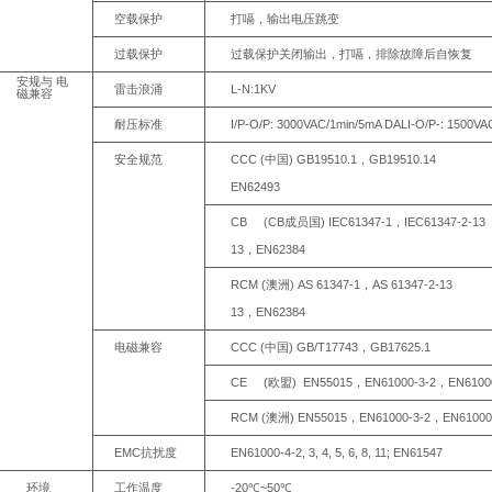
空载保护
打嗝，输出电压跳变
过载保护
过载保护关闭输出，打嗝，排除故障后自恢复
安规与 电
L-
N:1KV
雷击浪涌
磁兼容
I/P-O/P:
3000VAC/1min/5mA
DALI-O/P-:
1500VA
耐压标准
CCC
(
)
GB19510.1
GB19510.14
安全规范
中国
，
EN62493
CB
(CB
)
IEC61347-1
IEC61347-2-
13
成员国
，
13
EN62384
，
RCM
(
)
AS
61347-1
AS
61347-2-
13
澳洲
，
13
EN62384
，
CCC
(
)
GB/T17743
GB17625.1
电磁兼容
中国
，
CE
(
)
EN55015
EN61000-3-2
EN6100
欧盟
，
，
RCM
(
)
EN55015
EN61000-3-2
EN61000
澳洲
，
，
EMC
EN61000-4-2,
3,
4,
5,
6,
8,
11;
EN61547
抗扰度
-
20
~50
环境
工作温度
℃
℃