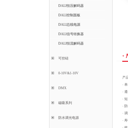
DALI恒压解码器
DALI控制面板
DALI总线电源
DALI信号转换器
DALI恒流解码器
可控硅
0-10V&1-10V
产
·
DMX
· 
·
磁吸系列
· 
·
防水调光电源
· 
· 