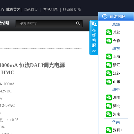
中心
诚聘英才
|
网站首页
|
常见问题
|
联系欧切斯
欧切斯
总部
总部
合作
华东
上海
0-1000mA 恒流DALI调光电源
浙江
-1HMC
江苏
山东
-1000mA
华中
42VDC
湖南
W
-240VAC
湖北
z
河南
： ≥0.95
华南
3%
深圳1