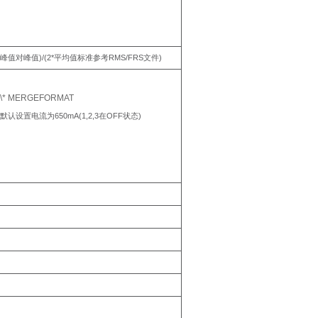
)/(2*
RMS/FRS
)
峰值对峰值
平均值标准参考
文件
\* MERGEFORMAT
650mA(1,2,3
OFF
)
默认设置电流为
在
状态