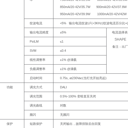
850mA/20-
42V/35.7W
900mA/20-
42V/37.8W
950mA/20-
42V/39.9W
1000mA/20-
42V/42W
<5%
LF(<3KHz)
=(
纹波电流
输出电流纹波
纹波电流百分比
±5%
输出电流精度
电流选择表
SHAPE
PstLM
≤1
备注：出厂
SVM
≤0.4
±1%
@
线性调整率
满载
±1%
@
负载调整率
满载
0.75s,
at230Vac(
)
启动时间
当灯光开始亮起
DALI
功能
调光方式
0.5%-100%
调光范围
变暗直至关闭
调光曲线
对数
频闪
无频闪
保护
短路保护
关闭输出，故障排除后自回复