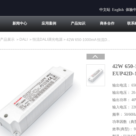
中文站
English
体验
新闻中心
应用案例
产品知识
商务合作
联系
产品展示
DALI
恒流DALI调光电源
>
>
>
42W 650-1000mA 恒流D...
42W 65
EUP42D
输出电流： 650
输出电压： 20-
输出功率： 40
输入电压： 220
频率： 50/60H
功率因数（典型）
效率(典型)： 9