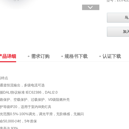
型号：EUP42D
马
加
产品详细
需求订购
规格书下载
认证下载
品特点
 单通道恒流输出，多级电流可选
遵循DALI协议标准 IEC62386，DALI2.0
 短路保护、空载保护、过载保护、V0级阻燃外壳
防护等级IP20，适用于室内ⅠⅡ类灯具
 调光范围0.5%-100%调光，调光平滑，无阶梯感，无频闪
寿命50,000小时，5年质保
效率高达 93%