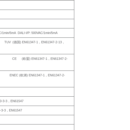
C/1min/5mA
DALI-I/P:
500VAC/1min/5mA
TUV
(
)
EN61347-1
EN61347-2-
13
德国
，
，
CE
(
)
EN61347-1
EN61347-2-
欧盟
，
ENEC
(
)
EN61347-1
EN61347-2-
欧洲
，
0-3-
3
EN61547
，
-3-
3
EN61547
，