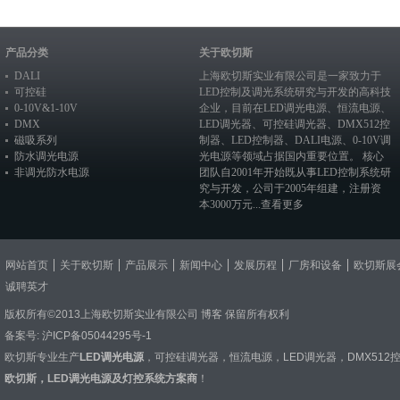
产品分类
关于欧切斯
DALI
上海欧切斯实业有限公司是一家致力于
可控硅
LED控制及调光系统研究与开发的高科技
0-10V&1-10V
企业，目前在
LED调光电源
、恒流电源、
DMX
LED调光器
、
可控硅调光器
、
DMX512控
磁吸系列
制器
、
LED控制器
、
DALI电源
、
0-10V调
防水调光电源
光电源
等领域占据国内重要位置。 核心
非调光防水电源
团队自2001年开始既从事LED控制系统研
究与开发，公司于2005年组建，注册资
本3000万元...
查看更多
网站首页
关于欧切斯
产品展示
新闻中心
发展历程
厂房和设备
欧切斯展
诚聘英才
版权所有©2013上海欧切斯实业有限公司
博客
保留所有权利
备案号:
沪ICP备05044295号-1
欧切斯专业生产
LED调光电源
，
可控硅调光器
，
恒流电源
，
LED调光器
，
DMX512
欧切斯，LED调光电源及灯控系统方案商
！