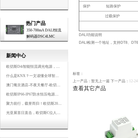
保护 短路保护
过载保护
热门产品
350-700mA DALI恒流
DALI功能说明
解码器DSC4LMC
DALI检测一个地址，支持DT8、DT
新闻中心
欧切斯D4i智能恒流调光电源，引领未来照明生态
标签：
什么是KNX？一文读懂全球智能建筑控制标准
上一产品：暂无上一篇
下一产品：
12-
澳门葡京酒店-不夜天餐厅-欧切斯KNX智能控制系统打造高端智慧空间
查看其它产品
欧切斯IP66-IP67防水恒压电源，无惧风雨，智稳如一
聚力前行，载誉而归！欧切斯2026光亚展完美收官
光亚展首日直击，欧切斯C位人气爆棚-双奖加冕，实力再出圈