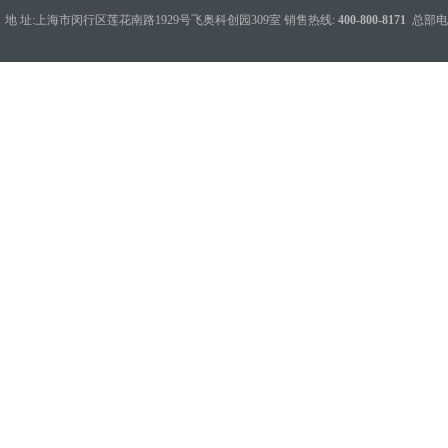
地 址:上海市闵行区莲花南路1929号飞奥科创园309室 销售热线:
400-800-8171
总部电话：0