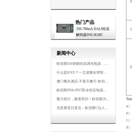
热门产品
350-700mA DALI恒流
解码器DSC4LMC
新闻中心
欧切斯D4i智能恒流调光电源，引领未来照明生态
什么是KNX？一文读懂全球智能建筑控制标准
澳门葡京酒店-不夜天餐厅-欧切斯KNX智能控制系统打造高端智慧空间
欧切斯IP66-IP67防水恒压电源，无惧风雨，智稳如一
聚力前行，载誉而归！欧切斯2026光亚展完美收官
To
a）
光亚展首日直击，欧切斯C位人气爆棚-双奖加冕，实力再出圈
b）
c）
d）