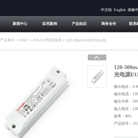
中文站
English
体验
新闻中心
应用案例
产品知识
商务合作
联系
产品展示
DALI
DALI2.0恒流电源
>
>
>
120-300mA 10W DALI恒...
120-30
光电源EUP
输出电压：9-4
输出电流：120/1
输出功率：10
输入电压：220-
效率：80%
产品型号： EUP