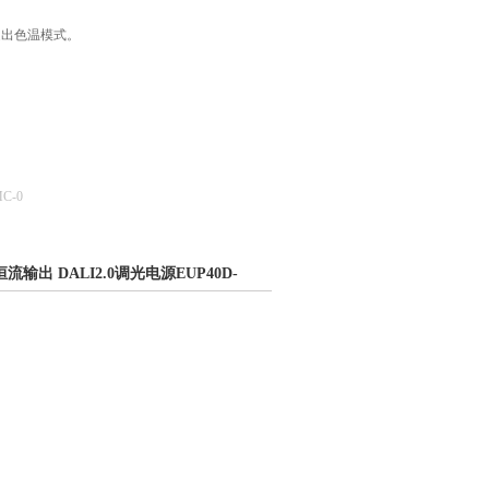
退出色温模式。
C-0
DC恒流输出 DALI2.0调光电源EUP40D-