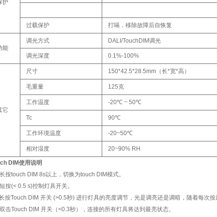
保护
过载保护
打嗝，移除故障后自恢复
调光方式
DALI/TouchDIM调光
功能
调光深度
0.1%-100%
尺寸
150*42.5*28.5mm（长*宽*高）
毛重量
125克
工作温度
-20℃ ~ 50℃
其它
Tc
90℃
工作环境温度
-20~50℃
相对湿度
20~90% RH
uch DIM使用说明
长按touch DIM 8s以上，切换为touch DIM模式。
短按(< 0.5 s)控制灯具开关。
长按Touch DIM 开关 (>0.5秒) 进行灯具的亮度调节，光是调亮还是调暗，随着每
双击Touch DIM 开关（<0.3秒），连接的所有灯具将达到最亮状态。