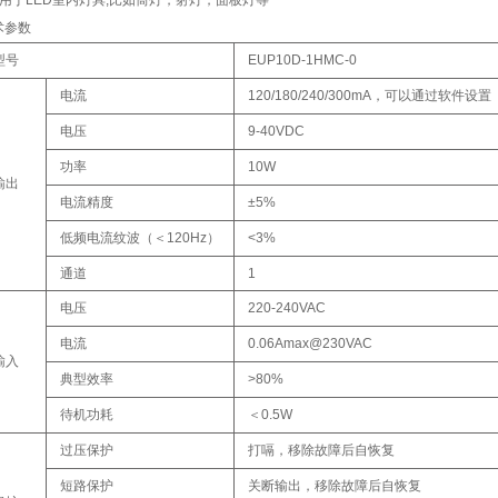
用于LED室内灯具,比如筒灯，射灯，面板灯等
术参数
型号
EUP10D-1HMC-0
电流
120/180/240/300mA，可以通过软件设置
电压
9-40VDC
功率
10W
输出
电流精度
±5%
低频电流纹波（＜120Hz）
<3%
通道
1
电压
220-240VAC
电流
0.06Amax@230VAC
输入
典型效率
>80%
待机功耗
＜0.5W
过压保护
打嗝，移除故障后自恢复
短路保护
关断输出，移除故障后自恢复