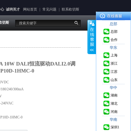
中心
诚聘英才
|
网站首页
|
常见问题
|
联系欧切斯
欧切斯
总部
总部
合作
华东
上海
0mA 10W DALI恒流驱动DALI2.0调
浙江
10D-1HMC-0
江苏
山东
0VDC
华中
80/240/300mA
湖南
W
240VAC
湖北
河南
10D-1HMC-0
华南
深圳1