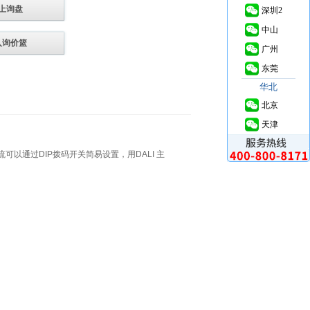
上询盘
深圳2
中山
入询价篮
广州
东莞
华北
北京
天津
输出电流可以通过DIP拨码开关简易设置，用DALI 主