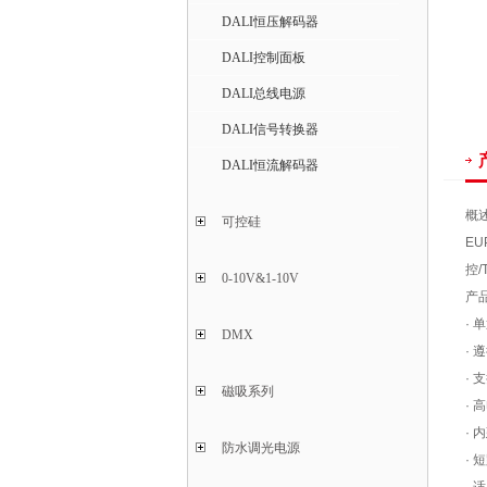
DALI恒压解码器
DALI控制面板
DALI总线电源
DALI信号转换器
DALI恒流解码器
概
可控硅
EU
控/
0-10V&1-10V
产
·
DMX
· 
· 
磁吸系列
· 
· 
防水调光电源
·
短