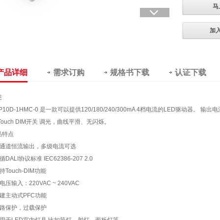
马
加
产品详细
需求订购
规格书下载
认证下载
述
P10D-1HMC-0 是一款可以提供120/180/240/300mA 4档电流的LED驱动器。 
Touch DIM开关 调光，曲线平滑、无闪烁。
品特点
 单通道恒流输出，多级电流可选
遵循DALI协议标准 IEC62386-207 2.0
支持Touch-DIM功能
高电压输入：220VAC ~ 240VAC
内建主动式PFC功能
路保护，过载保护