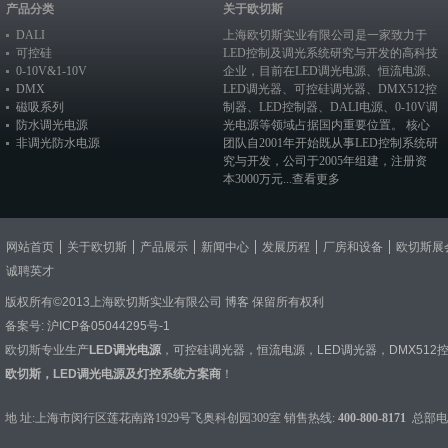
产品分类
关于欧切斯
DALI
上海欧切斯实业有限公司是一家致力于
可控硅
LED控制及调光系统研究与开发的高科技
0-10V&1-10V
企业，目前在
LED调光电源
、恒流电源、
DMX
LED调光器
、
可控硅调光器
、
DMX512控
磁吸系列
制器
、
LED控制器
、
DALI电源
、
0-10V调
防水调光电源
光电源
等领域占据国内重要位置。 核心
非调光防水电源
团队自2001年开始既从事LED控制系统研
究与开发，公司于2005年组建，注册资
本3000万元...
查看更多
网站首页
关于欧切斯
产品展示
新闻中心
发展历程
厂房和设备
欧切斯展
诚聘英才
版权所有©2013上海欧切斯实业有限公司
博客
保留所有权利
备案号:
沪ICP备05044295号-1
欧切斯专业生产
LED调光电源
，
可控硅调光器
，
恒流电源
，
LED调光器
，
DMX512
欧切斯，LED调光电源及灯控系统方案商
！
地 址:上海市闵行区莲花南路1929号飞奥科创园309室 销售热线:
400-800-8171
总部电话：0