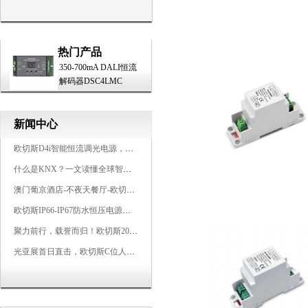
热门产品
350-700mA DALI恒流
解码器DSC4LMC
新闻中心
欧切斯D4i智能恒流调光电源，引领未来照明生态
什么是KNX？一文读懂全球智能建筑控制标准
澳门葡京酒店-不夜天餐厅-欧切斯KNX智能控制系统打造高端智慧空间
欧切斯IP66-IP67防水恒压电源，无惧风雨，智稳如一
聚力前行，载誉而归！欧切斯2026光亚展完美收官
光亚展首日直击，欧切斯C位人气爆棚-双奖加冕，实力再出圈