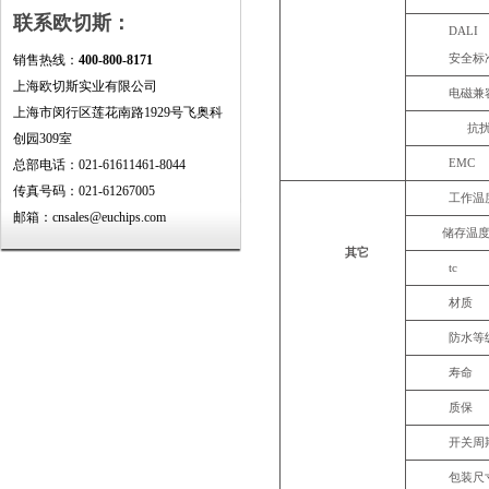
联系欧切斯：
DALI
销售热线：
400-800-8171
安全标
上海欧切斯实业有限公司
电磁兼
上海市闵行区莲花南路1929号飞奥科
抗
创园309室
总部电话：021-61611461-8044
EMC
传真号码：021-61267005
工作温
邮箱：cnsales@euchips.com
储存温
其它
tc
材质
防水等
寿命
质保
开关周
包装尺