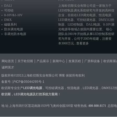
DALI
上海欧切斯实业有限公司是一家致力于
可控硅
LED控制及调光系统研究与开发的高科技
0-10V&1-10V
企业，目前在
LED调光电源
、恒流电源、
DMX
LED调光器
、
可控硅调光器
、
DMX512控
磁吸系列
制器
、
LED控制器
、
DALI电源
、
0-10V调
防水调光电源
光电源
等领域占据国内重要位置。 核心
非调光防水电源
团队自2001年开始既从事LED控制系统研
究与开发，公司于2005年组建，注册资
本3000万元...
查看更多
网站首页
关于欧切斯
产品展示
新闻中心
发展历程
厂房和设备
欧切斯展
诚聘英才
版权所有©2013上海欧切斯实业有限公司
博客
保留所有权利
备案号:
沪ICP备05044295号-1
欧切斯专业生产
LED调光电源
，
可控硅调光器
，
恒流电源
，
LED调光器
，
DMX512
欧切斯，LED调光电源及灯控系统方案商
！
地 址:上海市闵行区莲花南路1929号飞奥科创园309室 销售热线:
400-800-8171
总部电话：0