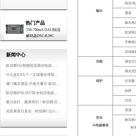
电流
/
输出
通道
热门产品
输出电
350-700mA DALI恒流
纹波电
解码器DSC4LMC
空载电
启动延
新闻中心
功能
调光方
欧切斯D4i智能恒流调光电源，引领未来照明生态
调光范
什么是KNX？一文读懂全球智能建筑控制标准
保护
过负载
澳门葡京酒店-不夜天餐厅-欧切斯KNX智能控制系统打造高端智慧空间
短路
欧切斯IP66-IP67防水恒压电源，无惧风雨，智稳如一
过流
聚力前行，载誉而归！欧切斯2026光亚展完美收官
浪涌
光亚展首日直击，欧切斯C位人气爆棚-双奖加冕，实力再出圈
安全
耐压标
&
电磁
兼容
标