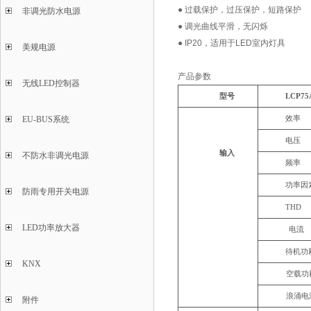
● 过载保护，过压保护，短路保护
非调光防水电源
● 调光曲线平滑，无闪烁
● IP20，适用于LED室内灯具
美规电源
产品参数
无线LED控制器
型号
LCP75
EU-BUS系统
效率
电压
输入
不防水非调光电源
频率
功率因
防雨专用开关电源
THD
LED功率放大器
电流
待机功
KNX
空载功
浪涌电
附件