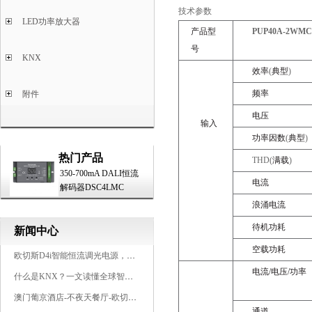
技术参数
LED功率放大器
产品型
PUP40A-2WMC
号
KNX
效率
(
典型
)
频率
附件
电压
输入
功率因数
(
典型
)
热门产品
THD(
满载
)
350-700mA DALI恒流
电流
解码器DSC4LMC
浪涌电流
待机功耗
新闻中心
空载功耗
欧切斯D4i智能恒流调光电源，引领未来照明生态
电流
/电压/功率
什么是KNX？一文读懂全球智能建筑控制标准
澳门葡京酒店-不夜天餐厅-欧切斯KNX智能控制系统打造高端智慧空间
通道