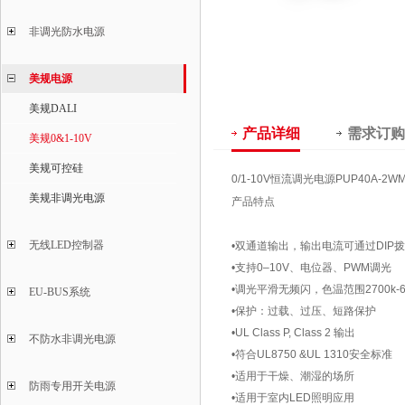
非调光防水电源
美规电源
美规DALI
产品详细
需求订购
美规0&1-10V
美规可控硅
0/1-10V恒流调光电源
PUP40A-2WM
美规非调光电源
产品特点
无线LED控制器
•双通道输出，输出电流可通过DIP
•支持0‒10V、电位器、PWM调光
•调光平滑无频闪，色温范围2700k-6
EU-BUS系统
•保护：过载、过压、短路保护
•UL Class P, Class 2 输出
不防水非调光电源
•符合UL8750 &UL 1310安全标准
•适用于干燥、潮湿的场所
防雨专用开关电源
•适用于室内LED照明应用