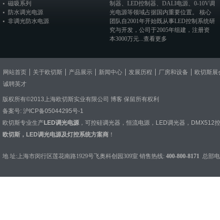
磁吸系列
制器
、
LED控制器
、
DALI电源
、
0-10V调
防水调光电源
光电源
等领域占据国内重要位置。 核心
非调光防水电源
团队自2001年开始既从事LED控制系统研
究与开发，公司于2005年组建，注册资
本3000万元...
查看更多
网站首页
关于欧切斯
产品展示
新闻中心
发展历程
厂房和设备
欧切斯展
诚聘英才
版权所有©2013上海欧切斯实业有限公司
博客
保留所有权利
备案号:
沪ICP备05044295号-1
欧切斯专业生产
LED调光电源
，
可控硅调光器
，
恒流电源
，
LED调光器
，
DMX512
欧切斯，LED调光电源及灯控系统方案商
！
地 址:上海市闵行区莲花南路1929号飞奥科创园309室 销售热线:
400-800-8171
总部电话：0