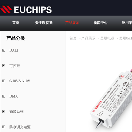
首页
关于欧切斯
产品展示
新闻中心
应用
产品分类
首页
产品展示
美规电源
美规0&1
>
>
>
DALI
可控硅
0-10V&1-10V
DMX
磁吸系列
防水调光电源