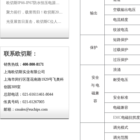
欧切斯IP66-IP67防水恒压电源，无惧风雨，智稳如一
空载输出电压
聚力前行，载誉而归！欧切斯2026光亚展完美收官
输出
电流精度
光亚展首日直击，欧切斯C位人气爆棚-双奖加冕，实力再出圈
纹波电流
短路保护
保护
过载保护
联系欧切斯：
过压保护
销售热线：
400-800-8171
浪涌
上海欧切斯实业有限公司
安全
上海市闵行区莲花南路1929号飞奥科
耐受电压
与
电
创园309室
磁
兼
总部电话：021-61611461-8044
安全标准
容
传真号码：021-61267005
电磁兼容
邮箱：cnsales@euchips.com
EMC
电磁抗扰度
调光模式
调光范围