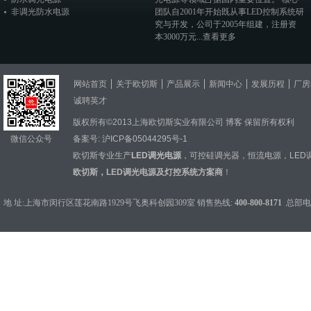
非调光防水电源
团队自2001年开始既从事LED控制系统研
究与开发，公司于2005年组建，注册资
本3000万元...
查看更多
网站首页
关于欧切斯
产品展示
新闻中心
发展历程
厂房
诚聘英才
版权所有©2013上海欧切斯实业有限公司
博客
保留所有权利
微信公众号
备案号:
沪ICP备05044295号-1
欧切斯专业生产
LED调光电源
，
可控硅调光器
，
恒流电源
，
LED
欧切斯，LED调光电源及灯控系统方案商
！
地 址:上海市闵行区莲花南路1929号飞奥科创园309室 销售热线:
400-800-8171
总部电话：0