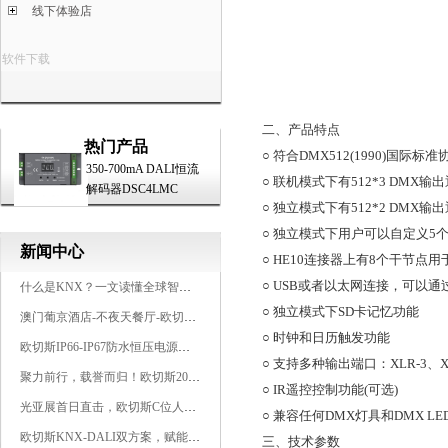
线下体验店
软件下载
二、产品特点
热门产品
○ 符合DMX512(1990)国际标准
350-700mA DALI恒流
○ 联机模式下有512*3 DMX输
解码器DSC4LMC
○ 独立模式下有512*2 DMX输
○ 独立模式下用户可以自定义5个
新闻中心
○ HE10连接器上有8个干节点用
○ USB或者以太网连接，可以通
什么是KNX？一文读懂全球智能建筑控制标准
○ 独立模式下SD卡记忆功能
澳门葡京酒店-不夜天餐厅-欧切斯KNX智能控制系统打造高端智慧空间
○ 时钟和日历触发功能
欧切斯IP66-IP67防水恒压电源，无惧风雨，智稳如一
○ 支持多种输出端口：XLR-3、XLR
聚力前行，载誉而归！欧切斯2026光亚展完美收官
○ IR遥控控制功能(可选)
光亚展首日直击，欧切斯C位人气爆棚-双奖加冕，实力再出圈
○ 兼容任何DMX灯具和DMX LE
欧切斯KNX-DALI双方案，赋能广州有马空间日式轻奢静谧之光
三、技术参数