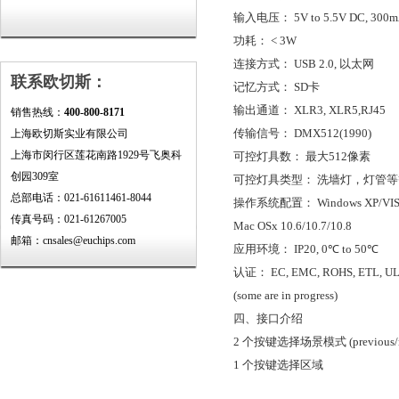
输入电压： 5V to 5.5V DC, 300m
功耗： < 3W
连接方式： USB 2.0, 以太网
联系欧切斯：
记忆方式： SD卡
输出通道： XLR3, XLR5,RJ45
销售热线：
400-800-8171
传输信号： DMX512(1990)
上海欧切斯实业有限公司
上海市闵行区莲花南路1929号飞奥科
可控灯具数： 最大512像素
创园309室
可控灯具类型： 洗墙灯，灯管等
总部电话：021-61611461-8044
操作系统配置： Windows XP/VISTA/
传真号码：021-61267005
Mac OSx 10.6/10.7/10.8
邮箱：cnsales@euchips.com
应用环境： IP20, 0℃ to 50℃
认证： EC, EMC, ROHS, ETL, U
(some are in progress)
四、接口介绍
2 个按键选择场景模式 (previous/n
1 个按键选择区域