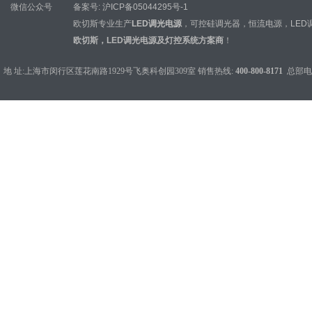
微信公众号
备案号:
沪ICP备05044295号-1
欧切斯专业生产
LED调光电源
，
可控硅调光器
，
恒流电源
，
LED
欧切斯，LED调光电源及灯控系统方案商
！
地 址:上海市闵行区莲花南路1929号飞奥科创园309室 销售热线:
400-800-8171
总部电话：0