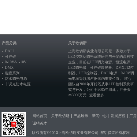
产品分类
关于欧切斯
DALI
上海欧切斯实业有限公司是一家致力于
可控硅
LED控制及调光系统研究与开发的高科技
0-10V&1-10V
企业，目前在
LED调光电源
、恒流电源、
DMX
LED调光器
、
可控硅调光器
、
DMX512控
磁吸系列
制器
、
LED控制器
、
DALI电源
、
0-10V调
防水调光电源
光电源
等领域占据国内重要位置。 核心
非调光防水电源
团队自2001年开始既从事LED控制系统研
究与开发，公司于2005年组建，注册资
本3000万元...
查看更多
网站首页
关于欧切斯
产品展示
新闻中心
发展历程
厂房
诚聘英才
版权所有©2013上海欧切斯实业有限公司
博客
保留所有权利