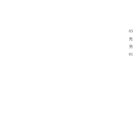
05.
光合
另外
01