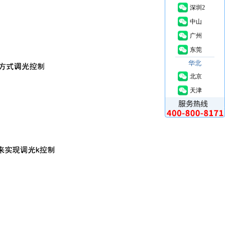
深圳2
中山
广州
东莞
华北
北京
天津