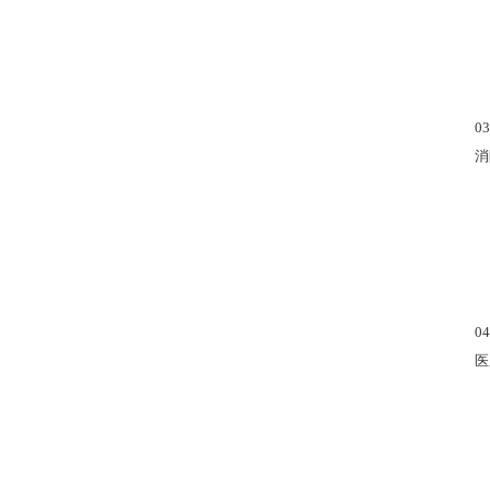
03.
消防
04.
医用钨