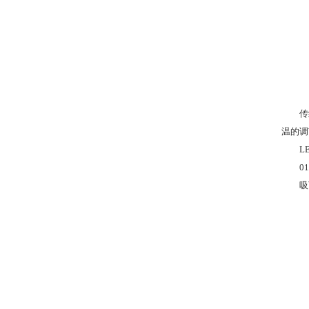
传统的
温的调
LED
01
吸顶