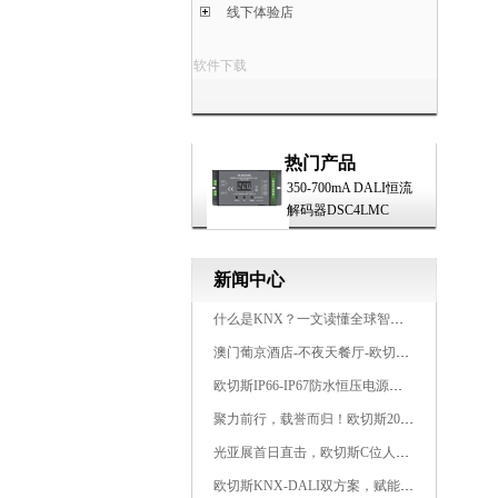
线下体验店
软件下载
热门产品
350-700mA DALI恒流
解码器DSC4LMC
新闻中心
什么是KNX？一文读懂全球智能建筑控制标准
澳门葡京酒店-不夜天餐厅-欧切斯KNX智能控制系统打造高端智慧空间
欧切斯IP66-IP67防水恒压电源，无惧风雨，智稳如一
聚力前行，载誉而归！欧切斯2026光亚展完美收官
光亚展首日直击，欧切斯C位人气爆棚-双奖加冕，实力再出圈
欧切斯KNX-DALI双方案，赋能广州有马空间日式轻奢静谧之光