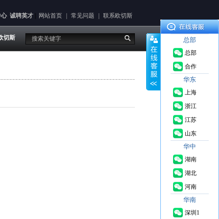
中心
诚聘英才
|
网站首页
|
常见问题
|
联系欧切斯
欧切斯
总部
总部
合作
华东
上海
浙江
江苏
山东
华中
湖南
湖北
河南
华南
深圳1