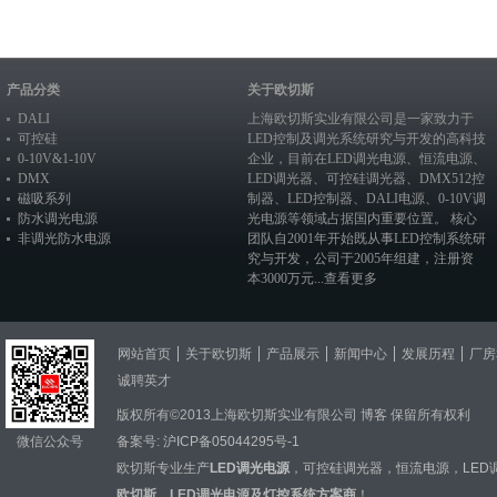
产品分类
关于欧切斯
DALI
上海欧切斯实业有限公司是一家致力于
可控硅
LED控制及调光系统研究与开发的高科技
0-10V&1-10V
企业，目前在
LED调光电源
、恒流电源、
DMX
LED调光器
、
可控硅调光器
、
DMX512控
磁吸系列
制器
、
LED控制器
、
DALI电源
、
0-10V调
防水调光电源
光电源
等领域占据国内重要位置。 核心
非调光防水电源
团队自2001年开始既从事LED控制系统研
究与开发，公司于2005年组建，注册资
本3000万元...
查看更多
网站首页
关于欧切斯
产品展示
新闻中心
发展历程
厂房
诚聘英才
版权所有©2013上海欧切斯实业有限公司
博客
保留所有权利
微信公众号
备案号:
沪ICP备05044295号-1
欧切斯专业生产
LED调光电源
，
可控硅调光器
，
恒流电源
，
LED
欧切斯，LED调光电源及灯控系统方案商
！