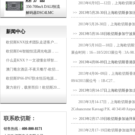
2013年6月9日---12日，上海欧切斯
350-700mA DALI恒流
解码器DSC4LMC
>> 2013年5月28-30日上海欧切斯参
2013年5月28-30日，上海欧切斯参加法国里
新闻中心
>> 2013年5月16-18日欧切斯参加宁波
欧切斯KNX技术团队走进客户企业，为智能照明项目提供专业技术支持
2013年5月16日---18日，上
欧切斯D4i智能恒流调光电源，引领未来照明生态
展会时间：16---18/5/2013展位号 : 3A-98..
什么是KNX？一文读懂全球智能建筑控制标准
>> 2013年4月06-09日上海欧切斯
澳门葡京酒店-不夜天餐厅-欧切斯KNX智能控制系统打造高端智慧空间
2013年4月06~09日，上海欧
欧切斯IP66-IP67防水恒压电源，无惧风雨，智稳如一
09/4/2013展位号 ：1B-C27...
聚力前行，载誉而归！欧切斯2026光亚展完美收官
>> 2013年3月14-17日上海欧切斯参
2013年3月14-17日，上海欧切斯参加土耳
2Cobancesme Kavsagi P.K. 40 34149 Airport
联系欧切斯：
>> 2013年2月17-19日欧切斯参加迪拜
销售热线：
400-800-8171
2013年2月17~19日欧切斯参加迪拜展。展会名称: 