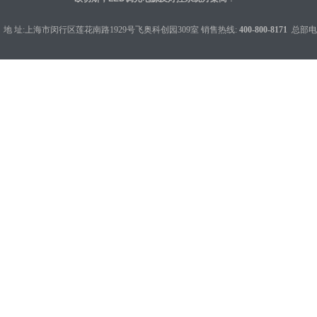
地 址:上海市闵行区莲花南路1929号飞奥科创园309室 销售热线:
400-800-8171
总部电话：0