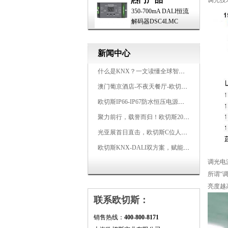
调光技
350-700mA DALI恒流
解码器DSC4LMC
新闻中心
什么是KNX？一文读懂全球智能建筑控制标准
澳门葡京酒店-不夜天餐厅-欧切斯KNX智能控制系统打造高端智慧空间
欧切斯IP66-IP67防水恒压电源，无惧风雨，智稳如一
聚力前行，载誉而归！欧切斯2026光亚展完美收官
光亚展首日直击，欧切斯C位人气爆棚-双奖加冕，实力再出圈
欧切斯KNX-DALI双方案，赋能广州有马空间日式轻奢静谧之光
调光电
所谓“
亮度越
联系欧切斯：
销售热线：
400-800-8171