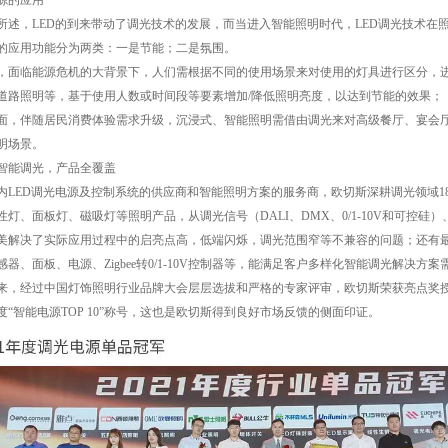
源的应用
所述，LED的到来带动了调光技术的发展，而当进入智能照明时代，LED调光技术在
的应用功能分为两类：一是节能；二是氛围。
，面临能源危机的大背景下，人们需根据不同的使用场景来对使用的灯具进行区分，
道路照明等，基于使用人数或时间段等要素增加/降低照明亮度，以达到节能的效果；
面，伴随居民消费体验需求升级，沉浸式、智能照明需借由调光来对高级餐厅、宴会
明场景。
智能调光，产品全覆盖
内LED调光电源及控制系统的供应商和智能照明方案的服务商，欧切斯深耕调光领域1
性灯、面板灯、磁吸灯等照明产品，从调光信号（DALI、DMX、0/1-10V和可控
美解决了实际应用过程中的启亮点高，低端闪烁，调光范围窄等不兼容的问题；还有最新
感器、面板、电源、Zigbee转0/1-10V控制器等，能满足客户多样化智能调光解决方案
来，经过中国灯饰照明行业品牌大会层层选拔和严格的专家评审，欧切斯荣获亮点奖授予的2
2年度“智能电源TOP 10”称号，这也是欧切斯得到良好市场反馈的侧面印证。