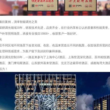
项目案例，演绎智能调光之美
深耕调光领域18年，研发技术先进，品类齐全，在行业内享有公认的质量和性能美誉
户外等照明场景，承接专业项目10000+，收获客户一致好评。
光
店不同区域不同场景下改变光线、色彩、色温来营造出不同的氛围，创造场景所需的
生理和情感需求，为客户留下良好的印象和体验。
专注调光控制18年，一路走来参与了上海中心J酒店、上海世茂深坑酒店、苏州柏悦
酒店、澳门摩珀斯酒店、山东胶州喜来登酒店、北京万达索菲特酒店、成都海湾大酒
活力！