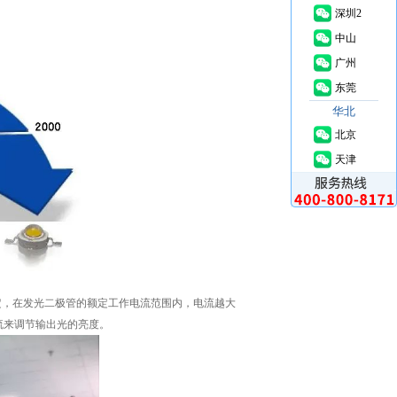
深圳2
中山
广州
东莞
华北
北京
天津
定，在发光二极管的额定工作电流范围内，电流越大
流来调节输出光的亮度。