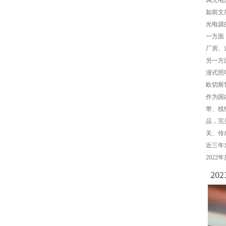
调光电
如前文
光电源
一方面
厂房、
另一方
浸式照
欧切斯
作为国
带、线
品，完
关、传
近三年
202