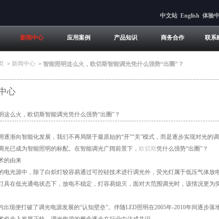
中文站
English
体验
新闻中心
应用案例
产品知识
商务合作
联系
页
新闻中心
>
>
智能照明这么火，欧切斯智能调光凭什么强势“出圈”？
中心
明这么火，欧切斯智能调光凭什么强势“出圈”？
用逐渐向智能化发展，我们不再局限于最原始的“开”“关”模式，而是逐步实现对光的
调光已成为智能照明的标配。在智能调光广阔前景下，
欧切斯
凭什么强势“出圈”？
术的由来
的电光源中，除了白炽灯较容易通过可控硅技术进行调光外，荧光灯属于低压气体放
灯具在低光通电状态下，放电不稳定，灯容易熄灭，面对大范围调光时，该情况更为
D的出现便打破了调光电源发展的“认知壁垒”。伴随LED照明在2005年-2010年间逐步落