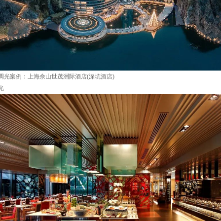
调光案例：上海佘山世茂洲际酒店(深坑酒店)
光