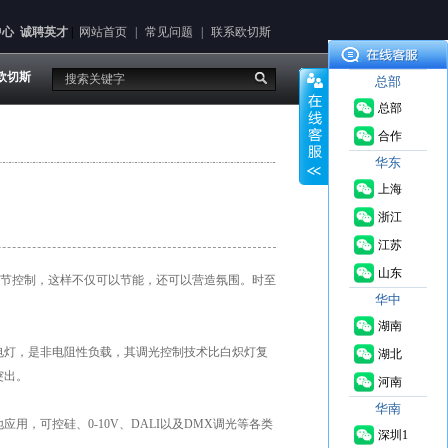
中心
诚聘英才
|
网站首页
|
常见问题
|
联系欧切斯
欧切斯
总部
总部
合作
华东
上海
浙江
江苏
来
山东
调节控制，这样不仅可以节能，还可以营造氛围。时至
源： 2023-
华中
05-17
湖南
电灯，是非电阻性负载，其调光控制技术比白炽灯复
湖北
突出。
河南
华南
地应用，可控硅、0-10V、DALI以及DMX调光等各类
深圳1