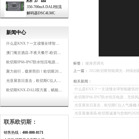
350-700mA DALI恒流
解码器DSC4LMC
新闻中心
什么是KNX？一文读懂全球智能建筑控制标准
澳门葡京酒店-不夜天餐厅-欧切斯KNX智能控制系统打造高端智慧空间
欧切斯IP66-IP67防水恒压电源，无惧风雨，智稳如一
标签：
健身房调光
上一篇：
2022欧切斯智能调光 - 持续
聚力前行，载誉而归！欧切斯2026光亚展完美收官
光亚展首日直击，欧切斯C位人气爆棚-双奖加冕，实力再出圈
相关新闻：
什么是KNX？一文读懂全球智能建筑控
欧切斯KNX-DALI双方案，赋能广州有马空间日式轻奢静谧之光
欧切斯IP66-IP67防水恒压电源，无惧
如一
光亚展首日直击，欧切斯C位人气爆棚-
冕，实力再出圈
光亚展邀请函-欧切斯诚邀与您相约202
联系欧切斯：
照明展览会
销售热线：
400-800-8171