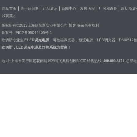
网站首页
关于欧切斯
产品展示
新闻中心
发展历程
厂房和设备
欧切斯展
诚聘英才
版权所有©2013上海欧切斯实业有限公司
博客
保留所有权利
备案号:
沪ICP备05044295号-1
欧切斯专业生产
LED调光电源
，
可控硅调光器
，
恒流电源
，
LED调光器
，
DMX512
欧切斯，LED调光电源及灯控系统方案商
！
地 址:上海市闵行区莲花南路1929号飞奥科创园309室 销售热线:
400-800-8171
总部电话：0