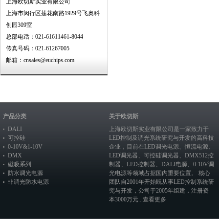
上海欧切斯实业有限公司
上海市闵行区莲花南路1929号飞奥科
创园309室
总部电话：021-61611461-8044
传真号码：021-61267005
邮箱：cnsales@euchips.com
产品分类
关于欧切斯
DALI
上海欧切斯实业有限公司是一家致力于
可控硅
LED控制及调光系统研究与开发的高科技
0-10V&1-10V
企业，目前在
LED调光电源
、恒流电源、
DMX
LED调光器
、
可控硅调光器
、
DMX512控
磁吸系列
制器
、
LED控制器
、
DALI电源
、
0-10V调
防水调光电源
光电源
等领域占据国内重要位置。 核心
非调光防水电源
团队自2001年开始既从事LED控制系统研
究与开发，公司于2005年组建，注册资
本3000万元...
查看更多