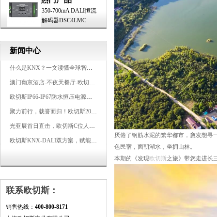
350-700mA DALI恒流
解码器DSC4LMC
新闻中心
什么是KNX？一文读懂全球智能建筑控制标准
澳门葡京酒店-不夜天餐厅-欧切斯KNX智能控制系统打造高端智慧空间
欧切斯IP66-IP67防水恒压电源，无惧风雨，智稳如一
聚力前行，载誉而归！欧切斯2026光亚展完美收官
光亚展首日直击，欧切斯C位人气爆棚-双奖加冕，实力再出圈
厌倦了钢筋水泥的繁华都市，愈发想寻
欧切斯KNX-DALI双方案，赋能广州有马空间日式轻奢静谧之光
色民宿，面朝湖水，坐拥山林。
本期的《发现
欧切斯
之旅》带您走进长三
联系欧切斯：
销售热线：
400-800-8171