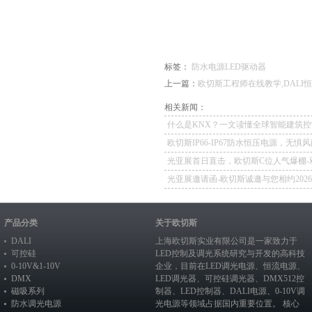
标签：
防水电源
LED驱动器
上一篇：
欧切斯工程师在线教学,DAL
相关新闻：
什么是KNX？一文读懂全球智能建筑控
欧切斯IP66-IP67防水恒压电源，无惧
如一
光亚展首日直击，欧切斯C位人气爆棚-
冕，实力再出圈
光亚展邀请函-欧切斯诚邀与您相约202
照明展览会
产品分类
关于欧切斯
DALI
上海欧切斯实业有限公司是一家致力于
可控硅
LED控制及调光系统研究与开发的高科技
0-10V&1-10V
企业，目前在
LED调光电源
、恒流电源、
DMX
LED调光器
、
可控硅调光器
、
DMX512控
磁吸系列
制器
、
LED控制器
、
DALI电源
、
0-10V调
防水调光电源
光电源
等领域占据国内重要位置。 核心