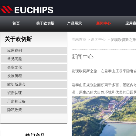
首页
关于欧切斯
产品展示
新闻中心
应用
关于欧切斯
网站首页
新闻中心
>
>
发现欧切斯之旅
应用案例
新闻中心
常见问题
企业文化
发现欧切斯之旅，在君泰山庄尽享隐奢
发展历程
欧切斯展会
君泰山庄规划总面积两千多亩，景区内
漾，原生态的大自然环境和优美的田园
资质认证
厂房和设备
隐私政策
热门产品