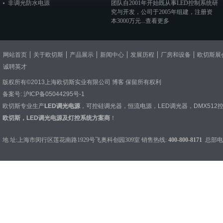
非调光防水电源
团队自2001年开始既从事LED控制系统研
究与开发，公司于2005年组建，注册资
本3000万元...
查看更多
网站首页
关于欧切斯
产品展示
新闻中心
发展历程
厂房和设备
欧切斯展
诚聘英才
版权所有©2013上海欧切斯实业有限公司
博客
保留所有权利
备案号:
沪ICP备05044295号-1
欧切斯专业生产
LED调光电源
，
可控硅调光器
，
恒流电源
，
LED调光器
，
DMX512
欧切斯，LED调光电源及灯控系统方案商
！
地 址:上海市闵行区莲花南路1929号飞奥科创园309室 销售热线:
400-800-8171
总部电话：0