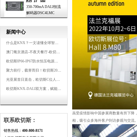
350-700mA DALI恒流
解码器DSC4LMC
新闻中心
什么是KNX？一文读懂全球智能建筑控制标准
澳门葡京酒店-不夜天餐厅-欧切斯KNX智能控制系统打造高端智慧空间
欧切斯IP66-IP67防水恒压电源，无惧风雨，智稳如一
聚力前行，载誉而归！欧切斯2026光亚展完美收官
光亚展首日直击，欧切斯C位人气爆棚-双奖加冕，实力再出圈
欧切斯KNX-DALI双方案，赋能广州有马空间日式轻奢静谧之光
虽受疫情影响中国参展商数量有所下降
联系欧切斯：
相，吸引众多海外客户到访参观与交流
销售热线：
400-800-8171