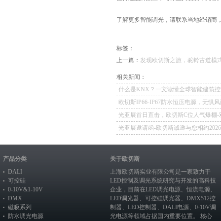
了解更多智能调光，请联系当地经销商，或拨
标签：
上一篇：
发现欧切斯之旅，驼铃古道模
相关新闻：
什么是KNX？一文读懂全球智能建筑控
欧切斯IP66-IP67防水恒压电源，无惧
如一
光亚展首日直击，欧切斯C位人气爆棚-
冕，实力再出圈
光亚展邀请函-欧切斯诚邀与您相约202
照明展览会
产品分类
关于欧切斯
DALI
上海欧切斯实业有限公司是一家致力于
可控硅
LED控制及调光系统研究与开发的高科技
0-10V&1-10V
企业，目前在
LED调光电源
、恒流电源、
DMX
LED调光器
、
可控硅调光器
、
DMX512控
磁吸系列
制器
、
LED控制器
、
DALI电源
、
0-10V调
防水调光电源
光电源
等领域占据国内重要位置。 核心