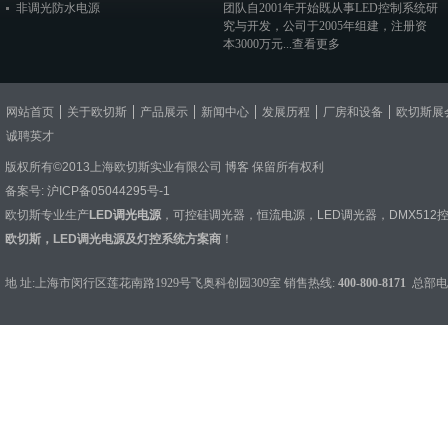
非调光防水电源
团队自2001年开始既从事LED控制系统研
究与开发，公司于2005年组建，注册资
本3000万元...
查看更多
网站首页
关于欧切斯
产品展示
新闻中心
发展历程
厂房和设备
欧切斯展
诚聘英才
版权所有©2013上海欧切斯实业有限公司
博客
保留所有权利
备案号:
沪ICP备05044295号-1
欧切斯专业生产
LED调光电源
，
可控硅调光器
，
恒流电源
，
LED调光器
，
DMX512
欧切斯，LED调光电源及灯控系统方案商
！
地 址:上海市闵行区莲花南路1929号飞奥科创园309室 销售热线:
400-800-8171
总部电话：0