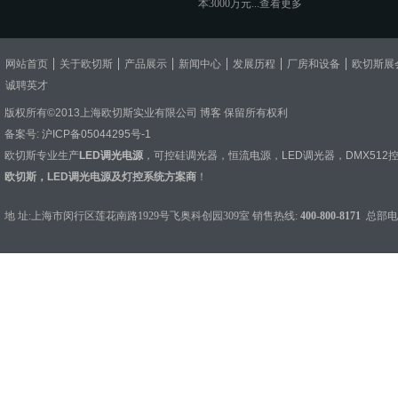
本3000万元...
查看更多
网站首页
关于欧切斯
产品展示
新闻中心
发展历程
厂房和设备
欧切斯展
诚聘英才
版权所有©2013上海欧切斯实业有限公司
博客
保留所有权利
备案号:
沪ICP备05044295号-1
欧切斯专业生产
LED调光电源
，
可控硅调光器
，
恒流电源
，
LED调光器
，
DMX512
欧切斯，LED调光电源及灯控系统方案商
！
地 址:上海市闵行区莲花南路1929号飞奥科创园309室 销售热线:
400-800-8171
总部电话：0