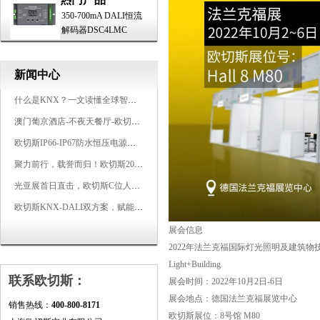
350-700mA DALI恒流
解码器DSC4LMC
新闻中心
什么是KNX？一文读懂全球智能建筑控制标准
澳门葡京酒店-不夜天餐厅-欧切斯KNX智能控制系统打造高端智慧空间
欧切斯IP66-IP67防水恒压电源，无惧风雨，智稳如一
聚力前行，载誉而归！欧切斯2026光亚展完美收官
光亚展首日直击，欧切斯C位人气爆棚-双奖加冕，实力再出圈
欧切斯KNX-DALI双方案，赋能广州有马空间日式轻奢静谧之光
展会信息
2022年法兰克福国际灯光照明及建筑物
Light+Building
联系欧切斯：
展会时间：2022年10月2日-6日
展会地点：德国法兰克福展览中心
销售热线：
400-800-8171
欧切斯展位：8号馆 M80