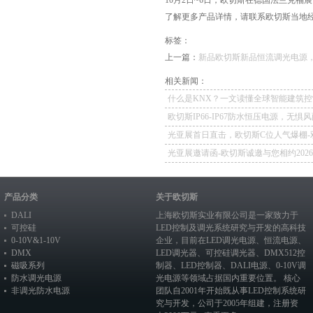
10月2日~6日，欧切斯在德国法兰克福展
了解更多产品详情，请联系欧切斯当地经销商
标签：
上一篇：
新品欧切斯新品恒流调光电源
相关新闻：
什么是KNX？一文读懂全球智能建筑控
欧切斯IP66-IP67防水恒压电源，无惧
如一
光亚展首日直击，欧切斯C位人气爆棚-
冕，实力再出圈
光亚展邀请函-欧切斯诚邀与您相约202
照明展览会
产品分类
关于欧切斯
DALI
上海欧切斯实业有限公司是一家致力于
可控硅
LED控制及调光系统研究与开发的高科技
0-10V&1-10V
企业，目前在
LED调光电源
、恒流电源、
DMX
LED调光器
、
可控硅调光器
、
DMX512控
磁吸系列
制器
、
LED控制器
、
DALI电源
、
0-10V调
防水调光电源
光电源
等领域占据国内重要位置。 核心
非调光防水电源
团队自2001年开始既从事LED控制系统研
究与开发，公司于2005年组建，注册资