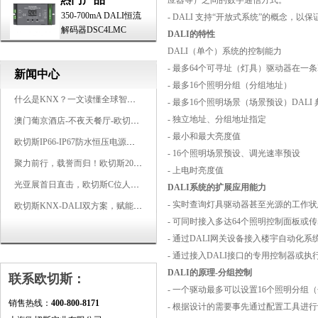
应器等）之间的数字通信方式。
350-700mA DALI恒流
- DALI 支持“开放式系统”的概念，以
解码器DSC4LMC
DALI的特性
DALI（单个）系统的控制能力
- 最多64个可寻址（灯具）驱动器在一条
新闻中心
- 最多16个照明分组（分组地址）
什么是KNX？一文读懂全球智能建筑控制标准
- 最多16个照明场景（场景预设）DAL
- 独立地址、分组地址指定
澳门葡京酒店-不夜天餐厅-欧切斯KNX智能控制系统打造高端智慧空间
- 最小和最大亮度值
欧切斯IP66-IP67防水恒压电源，无惧风雨，智稳如一
- 16个照明场景预设、调光速率预设
聚力前行，载誉而归！欧切斯2026光亚展完美收官
- 上电时亮度值
光亚展首日直击，欧切斯C位人气爆棚-双奖加冕，实力再出圈
DALI系统的扩展应用能力
- 实时查询灯具驱动器甚至光源的工作状
欧切斯KNX-DALI双方案，赋能广州有马空间日式轻奢静谧之光
- 可同时接入多达64个照明控制面板或
- 通过DALI网关设备接入楼宇自动化系
- 通过接入DALI接口的专用控制器或
DALI的原理-分组控制
联系欧切斯：
- 一个驱动最多可以设置16个照明分组
销售热线：
400-800-8171
- 根据设计的需要事先通过配置工具进