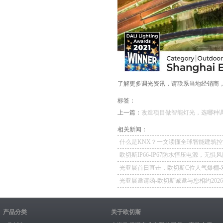
了解更多调光资讯，请联系当地经销商，或拨
标签：
上一篇：
改造项目做智能灯光，选哪种
相关新闻：
什么是KNX？一文读懂全球智能建筑控
欧切斯IP66-IP67防水恒压电源，无惧
如一
光亚展首日直击，欧切斯C位人气爆棚-
冕，实力再出圈
光亚展邀请函-欧切斯诚邀与您相约202
照明展览会
产品分类
关于欧切斯