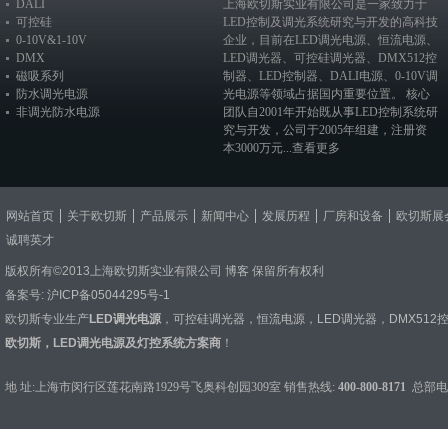
DALI
上海欧切斯实业有限公司是一家致力于
可控硅
LED控制及调光系统研究与开发的高科技
0-10V&1-10V
企业，目前在
LED调光电源
、恒流电源、
DMX
LED调光器
、
可控硅调光器
、
DMX512控
磁吸系列
制器
、
LED控制器
、
DALI电源
、
0-10V调
防水调光电源
光电源
等领域占据国内重要位置。 核心
非调光防水电源
团队自2001年开始既从事LED控制系统研
究与开发，公司于2005年组建，注册资
本3000万元...
查看更多
网站首页
关于欧切斯
产品展示
新闻中心
发展历程
厂房和设备
欧切斯展
诚聘英才
版权所有©2013上海欧切斯实业有限公司
博客
保留所有权利
备案号:
沪ICP备05044295号-1
欧切斯专业生产
LED调光电源
，
可控硅调光器
，
恒流电源
，
LED调光器
，
DMX512
欧切斯，LED调光电源及灯控系统方案商
！
地 址:上海市闵行区莲花南路1929号飞奥科创园309室 销售热线:
400-800-8171
总部电话：0