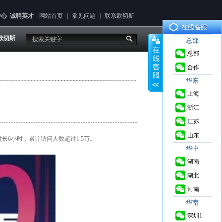
中心
诚聘英才
|
网站首页
|
常见问题
|
联系欧切斯
欧切斯
总部
总部
合作
华东
上海
浙江
江苏
来
山东
6小时，累计访问人数超过1.5万。
源： 2020-
华中
06-15
湖南
湖北
河南
华南
深圳1