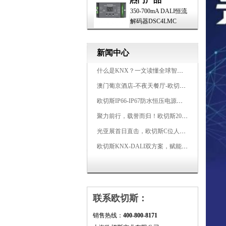
350-700mA DALI恒流
解码器DSC4LMC
新闻中心
什么是KNX？一文读懂全球智能建筑控制标准
澳门葡京酒店-不夜天餐厅-欧切斯KNX智能控制系统打造高端智慧空间
欧切斯IP66-IP67防水恒压电源，无惧风雨，智稳如一
聚力前行，载誉而归！欧切斯2026光亚展完美收官
光亚展首日直击，欧切斯C位人气爆棚-双奖加冕，实力再出圈
欧切斯KNX-DALI双方案，赋能广州有马空间日式轻奢静谧之光
联系欧切斯：
销售热线：
400-800-8171