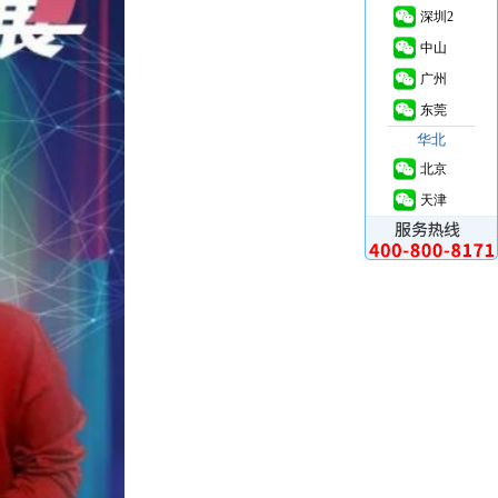
深圳2
中山
广州
东莞
华北
北京
天津