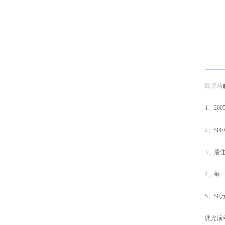
欧切斯
1、2
2、5
3、最
4、每
5、5
调光演