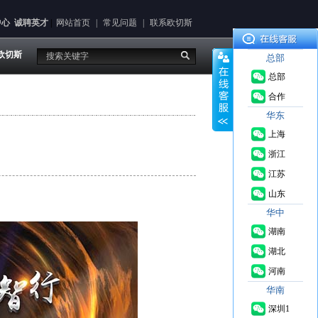
中心
诚聘英才
|
网站首页
|
常见问题
|
联系欧切斯
欧切斯
总部
总部
合作
华东
上海
浙江
江苏
来
山东
源： 2019-
华中
01-24
湖南
湖北
河南
华南
深圳1