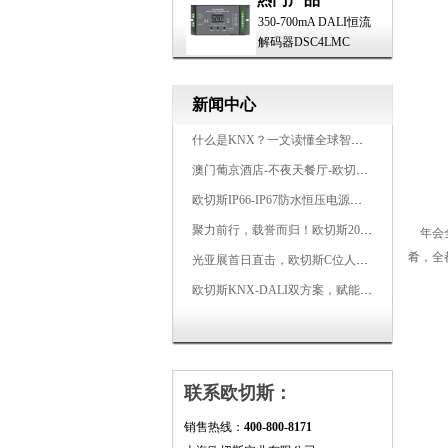
350-700mA DALI恒流
解码器DSC4LMC
新闻中心
什么是KNX？一文读懂全球智能建筑控制标准
澳门葡京酒店-不夜天餐厅-欧切斯KNX智能控制系统打造高端智慧空间
欧切斯IP66-IP67防水恒压电源，无惧风雨，智稳如一
聚力前行，载誉而归！欧切斯2026光亚展完美收官
年会全
肴，全
光亚展首日直击，欧切斯C位人气爆棚-双奖加冕，实力再出圈
欧切斯KNX-DALI双方案，赋能广州有马空间日式轻奢静谧之光
联系欧切斯：
销售热线：
400-800-8171