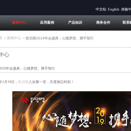
中文站
English
体验
新闻中心
应用案例
产品知识
商务合作
联系
页
新闻中心
>
>
欧切斯2019年会盛典：心随梦想、携手智行
中心
2019年会盛典：心随梦想、携手智行
年1月19日，
欧切斯
人欢聚一堂，共度难忘时刻！