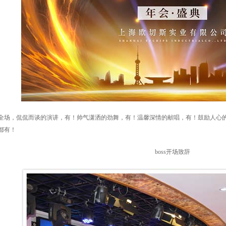
场，侃侃而谈的演讲，有！帅气潇洒的劲舞，有！温馨深情的献唱，有！鼓励人心的
都有！
boss开场致辞