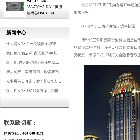
欧切斯
EUCHIPS作为有着12年
350-700mA DALI恒流
例来说明。
解码器DSC4LMC
(1) 清华长三角研究院宁波科技园
新闻中心
清华长三角研究院宁波科技园是位于浙
什么是KNX？一文读懂全球智能建筑控制标准
场景模式的控制，分平日模式和节假日模
澳门葡京酒店-不夜天餐厅-欧切斯KNX智能控制系统打造高端智慧空间
亮状态，节假日模式时灯光会随着音乐
欧切斯IP66-IP67防水恒压电源，无惧风雨，智稳如一
聚力前行，载誉而归！欧切斯2026光亚展完美收官
光亚展首日直击，欧切斯C位人气爆棚-双奖加冕，实力再出圈
欧切斯KNX-DALI双方案，赋能广州有马空间日式轻奢静谧之光
联系欧切斯：
销售热线：
400-800-8171