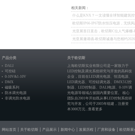
相关新闻：
什么是KNX？一文读懂全球智能建筑控
欧切斯IP66-IP67防水恒压电源，无惧
如一
光亚展首日直击，欧切斯C位人气爆棚-
冕，实力再出圈
光亚展邀请函-欧切斯诚邀与您相约202
照明展览会
产品分类
关于欧切斯
DALI
上海欧切斯实业有限公司是一家致力于
可控硅
LED控制及调光系统研究与开发的高科技
0-10V&1-10V
企业，目前在
LED调光电源
、恒流电源、
DMX
LED调光器
、
可控硅调光器
、
DMX512控
磁吸系列
制器
、
LED控制器
、
DALI电源
、
0-10V调
防水调光电源
光电源
等领域占据国内重要位置。 核心
非调光防水电源
团队自2001年开始既从事LED控制系统研
究与开发，公司于2005年组建，注册资
本3000万元...
查看更多
网站首页
关于欧切斯
产品展示
新闻中心
发展历程
厂房和设备
欧切斯展