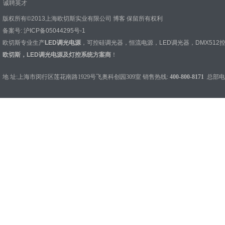
诚聘英才
版权所有©2013上海欧切斯实业有限公司
博客
保留所有权利
备案号:
沪ICP备05044295号-1
欧切斯专业生产
LED调光电源
，
可控硅调光器
，
恒流电源
，
LED调光器
，
DMX512
欧切斯，LED调光电源及灯控系统方案商
！
地 址:上海市闵行区莲花南路1929号飞奥科创园309室 销售热线:
400-800-8171
总部电话：0