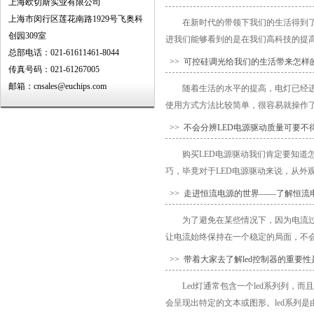
上海欧切斯实业有限公司
上海市闵行区莲花南路1929号飞奥科
在新时代的带领下我们的生活得到
创园309室
进我们能够看到的是在我们高科技的提高
总部电话：021-61611461-8044
>> 可控硅调光给我们的生活带来怎样
传真号码：021-61267005
邮箱：cnsales@euchips.com
随着生活的水平的提高，电灯已经
使用方式方法比较简单，很容易就操作了
>> 不会分辨LED电源驱动质量可要不
购买LED电源驱动我们肯定要知道
巧，毕竟对于LED电源驱动来说，从外观
>> 走进恒流电源的世界——了解恒流
为了避免在某些情况下，因为电流
让电流始终保持在一个稳定的局面，不会
>> 带着大家去了解led控制器的重要
Led灯通常包含一个led系列列，
会呈现出特定的文本或图形。led系列是