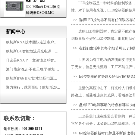
LED控制器是一种特殊的控制设
350-700mA DALI恒流
障。对于使用者来说，LED控制器的使用
解码器DSC4LMC
>> 选择LED控制器不能有任何误区存
新闻中心
选购LED控制器时，肯定是不能
到质量很不好的LED控制器。那此时我们
欧切斯KNX技术团队走进客户企业，为智能照明项目提供专业技术支持
>> 在我们生活中的每个细节可以了解
欧切斯D4i智能恒流调光电源，引领未来照明生态
世界因为有了电力的发明而变得更
什么是KNX？一文读懂全球智能建筑控制标准
了无奈，信息无法流通，工厂不能生产，
澳门葡京酒店-不夜天餐厅-欧切斯KNX智能控制系统打造高端智慧空间
>> led控制器的优势以及给我们的视
欧切斯IP66-IP67防水恒压电源，无惧风雨，智稳如一
聚力前行，载誉而归！欧切斯2026光亚展完美收官
生活的高压冲击下，灯光给人们带
路边上，感受着凉凉的威风，看着身边熙
>> 盘点LED电源驱动的特点有哪些 
LED是我们现在经常会看到的一种
联系欧切斯：
它的各个部分，比如说LED电源驱动。那
销售热线：
400-800-8171
>> led控制器的新时代并且不断的改