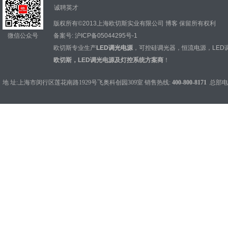
诚聘英才
版权所有©2013上海欧切斯实业有限公司
博客
保留所有权利
微信公众号
备案号:
沪ICP备05044295号-1
欧切斯专业生产
LED调光电源
，
可控硅调光器
，
恒流电源
，
LED
欧切斯，LED调光电源及灯控系统方案商
！
地 址:上海市闵行区莲花南路1929号飞奥科创园309室 销售热线:
400-800-8171
总部电话：0