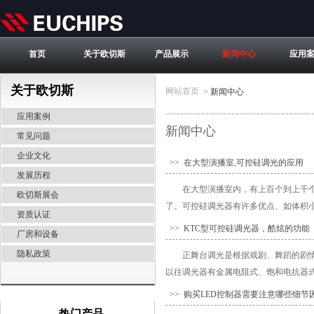
首页
关于欧切斯
产品展示
新闻中心
应用
关于欧切斯
网站首页
>
新闻中心
应用案例
新闻中心
常见问题
企业文化
>> 在大型演播室,可控硅调光的应用
发展历程
在大型演播室内，有上百个到上千
欧切斯展会
了。可控硅调光器有许多优点、如体积小
资质认证
>> KTC型可控硅调光器，酷炫的功能
厂房和设备
隐私政策
正舞台调光是根据戏剧、舞蹈的剧
以往调光器有金属电阻式、饱和电抗器式等
>> 购买LED控制器需要注意哪些细节
热门产品