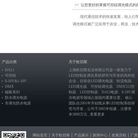
>> 让您更好的掌握可控硅调光模式的
现代通信技术的快速发展，给人们
调光模式被广泛应用于农业，商业，技术
产品分类
关于欧切斯
DALI
上海欧切斯实业有限公司是一家致力于
可控硅
LED控制及调光系统研究与开发的高科技
0-10V&1-10V
企业，目前在
LED调光电源
、恒流电源、
DMX
LED调光器
、
可控硅调光器
、
DMX512控
磁吸系列
制器
、
LED控制器
、
DALI电源
、
0-10V调
防水调光电源
光电源
等领域占据国内重要位置。 核心
非调光防水电源
团队自2001年开始既从事LED控制系统研
究与开发，公司于2005年组建，注册资
本3000万元...
查看更多
网站首页
关于欧切斯
产品展示
新闻中心
发展历程
厂房