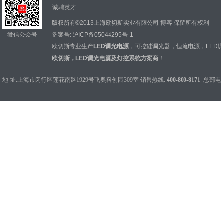
诚聘英才
版权所有©2013上海欧切斯实业有限公司
博客
保留所有权利
微信公众号
备案号:
沪ICP备05044295号-1
欧切斯专业生产
LED调光电源
，
可控硅调光器
，
恒流电源
，
LED
欧切斯，LED调光电源及灯控系统方案商
！
地 址:上海市闵行区莲花南路1929号飞奥科创园309室 销售热线:
400-800-8171
总部电话：0