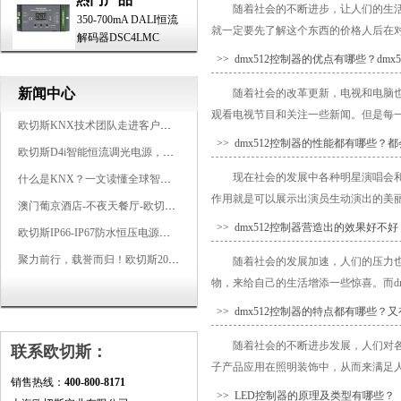
随着社会的不断进步，让人们的生
350-700mA DALI恒流
就一定要先了解这个东西的价格人后在对
解码器DSC4LMC
>> dmx512控制器的优点有哪些？dmx
新闻中心
随着社会的改革更新，电视和电脑
观看电视节目和关注一些新闻。但是每一
欧切斯KNX技术团队走进客户企业，为智能照明项目提供专业技术支持
>> dmx512控制器的性能都有哪些
欧切斯D4i智能恒流调光电源，引领未来照明生态
现在社会的发展中各种明星演唱会
什么是KNX？一文读懂全球智能建筑控制标准
作用就是可以展示出演员生动演出的美丽
澳门葡京酒店-不夜天餐厅-欧切斯KNX智能控制系统打造高端智慧空间
>> dmx512控制器营造出的效果好不
欧切斯IP66-IP67防水恒压电源，无惧风雨，智稳如一
聚力前行，载誉而归！欧切斯2026光亚展完美收官
随着社会的发展加速，人们的压力
物，来给自己的生活增添一些惊喜。而dm
>> dmx512控制器的特点都有哪些？
随着社会的不断进步发展，人们对
联系欧切斯：
子产品应用在照明装饰中，从而来满足人们
销售热线：
400-800-8171
>> LED控制器的原理及类型有哪些？