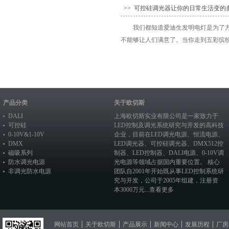
>> 可控硅调光器让你的日常生活变的
我们都知道爱迪生发明电灯是为了
不能够让人们满意了。当你走到五彩缤纷
产品分类
关于欧切斯
DALI
上海欧切斯实业有限公司是一家致力于
可控硅
LED控制及调光系统研究与开发的高科技
0-10V&1-10V
企业，目前在
LED调光电源
、恒流电源、
DMX
LED调光器
、
可控硅调光器
、
DMX512控
磁吸系列
制器
、
LED控制器
、
DALI电源
、
0-10V调
防水调光电源
光电源
等领域占据国内重要位置。 核心
非调光防水电源
团队自2001年开始既从事LED控制系统研
究与开发，公司于2005年组建，注册资
本3000万元...
查看更多
网站首页
关于欧切斯
产品展示
新闻中心
发展历程
厂房