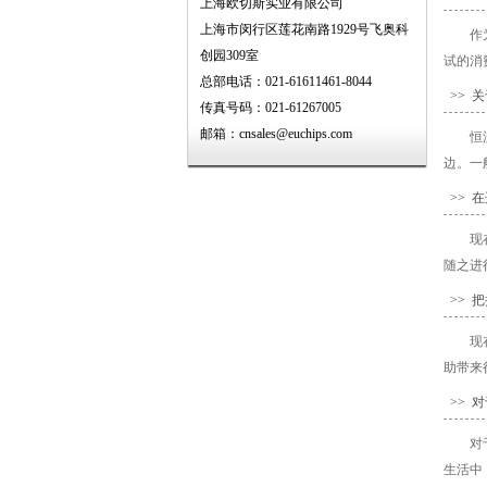
上海欧切斯实业有限公司
上海市闵行区莲花南路1929号飞奥科
作
创园309室
试的消
总部电话：021-61611461-8044
>> 
传真号码：021-61267005
邮箱：cnsales@euchips.com
恒
边。一
>> 
现
随之进
>> 
现
助带来
>> 
对
生活中