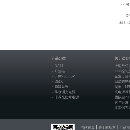
>> 
关
线路上
产品分类
关于欧切
DALI
上海欧切
可控硅
LED控
0-10V&1-10V
企业，目
DMX
LED调光
磁吸系列
制器
、
L
防水调光电源
光电源
等
非调光防水电源
团队自20
究与开发
本3000万元
网站首页
关于欧切斯
产品展