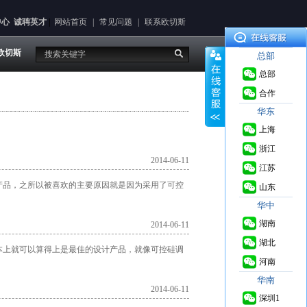
中心
诚聘英才
|
网站首页
|
常见问题
|
联系欧切斯
欧切斯
总部
总部
合作
华东
上海
浙江
2014-06-11
江苏
产品，之所以被喜欢的主要原因就是因为采用了可控
山东
华中
湖南
2014-06-11
湖北
本上就可以算得上是最佳的设计产品，就像可控硅调
河南
华南
2014-06-11
深圳1