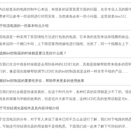
为比较复杂的电路控制中心来说，有很多的设置装置方面的问题，在非专业人员的眼
费者可以参考一些说明进行对照安装，当然难免会有一些小问题。这里就拿dmx512...
关于恒流电源的一些基本特点介绍
流电源是一种采用了双层绕组方法进行包装的电源。它本身的造型来说有线圈和效边
般来说同一个槽口中间，上下两层要用绝缘纸进行隔绝。当然了，同一个线圈在上下..
在选购led控制器的时候都是要注意好什么呢？
在我们生活中很多时候都是会用到各种的LED灯光的，其都是能够帮助带来很多的照
行的，像是现在能够帮助调节LED灯光的led控制器就是这样一样非常不错的产品，...
把握好led控制器的重要性所在，帮助带来更多的使用效果
在我们的社会都是快速发展的，在这个时代当中，各种灯具的应用都是少不了的。现在
很多的璀璨与华丽的效果的，但是也许大家不知道，这种LED灯具的使用话都是与le...
对于可控硅调光器组件及其内容详细介绍
于交流电压的分布，对于常人来说了基本已经不怎么会进行了解，我们对于电路的熟
，可能连可控硅调光器的用途都不是很熟悉。下面我们就一起来了解下可控硅的详...