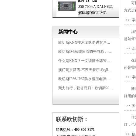
可
350-700mA DALI恒流
方式进
解码器DSC4LMC
>> 
新闻中心
现
是如何
欧切斯KNX技术团队走进客户企业，为智能照明项目提供专业技术支持
>> 
欧切斯D4i智能恒流调光电源，引领未来照明生态
在
什么是KNX？一文读懂全球智能建筑控制标准
还是需
澳门葡京酒店-不夜天餐厅-欧切斯KNX智能控制系统打造高端智慧空间
>> 
欧切斯IP66-IP67防水恒压电源，无惧风雨，智稳如一
聚力前行，载誉而归！欧切斯2026光亚展完美收官
随
好用的
>> 
作
联系欧切斯：
灯，也
销售热线：
400-800-8171
>> 