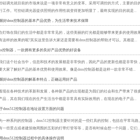
控硅调光就目前的市场来说是一项非常有意义的变革。采用可调控的方式，主要的目
行工作。可控硅调光器提供照明的作用性就变得更加明显了，最终实现的目的就是...
掌握好dmx控制器的基本产品优势，为生活带来技术保障
在灯饰在我们的生活中都是非常常见的，这些美丽的灯光都是能够带来更多的使用效
有这样的效果的呢?其实这里告诉大家还是需要有dmx控制器的帮助才可以。其都是...
dmx控制器，一款拥有更多的良好产品优势的好设备
我们这个社会当中，信息和技术的发展都是非常快的，因此产品的更新也都是非常快
要大家了解好产品的基本优势和使用效果。像是dmx控制器都是这样一款非常不错...
掌握好dmx控制器的解基本特点，正确运用好产品
着现在各种技术的革新和发展，各种新产品的出现都是为我们的社会和生产带来了很多
产品，其在我们现在的生产生活当中都是非常具有实际效用的，在现在的电子产品...
关于dmx512控制器在地址设置方面的问题
为一种系列的控制器，dmx512控制器主要针对的是一些灯具的控制，包括在平常马路
有一些景点或者建筑物周围的五彩的灯带灯管等等，是否有时候会想一个问题，它们..
使用dmx512控制器过程中的具体操作说明