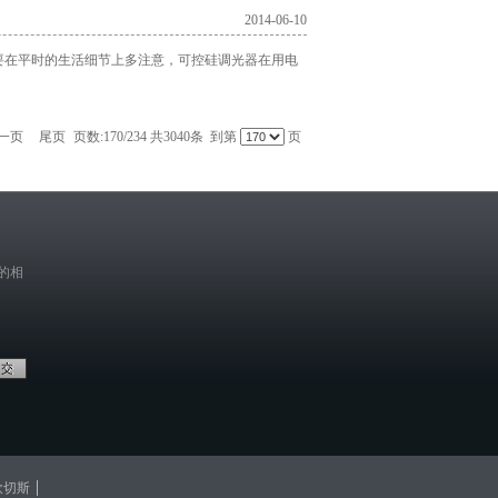
2014-06-10
要在平时的生活细节上多注意，可控硅调光器在用电
一页
尾页
页数:170/234 共3040条 到第
页
的相
欧切斯