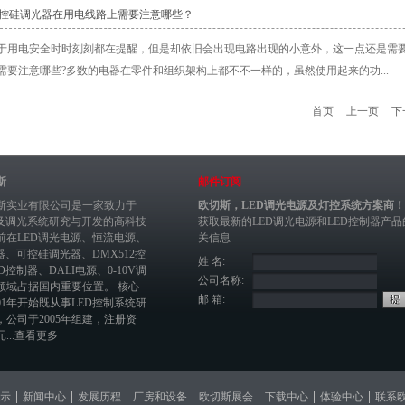
可控硅调光器在用电线路上需要注意哪些？
于用电安全时时刻刻都在提醒，但是却依旧会出现电路出现的小意外，这一点还是需
需要注意哪些?多数的电器在零件和组织架构上都不不一样的，虽然使用起来的功...
首页
上一页
下
斯
邮件订阅
斯实业有限公司是一家致力于
欧切斯，LED调光电源及灯控系统方案商！
制及调光系统研究与开发的高科技
获取最新的
LED调光电源
和
LED控制器
产品
前在
LED调光电源
、恒流电源、
关信息
器
、
可控硅调光器
、
DMX512控
姓 名:
ED控制器
、
DALI电源
、
0-10V调
公司名称:
领域占据国内重要位置。 核心
邮 箱:
01年开始既从事LED控制系统研
，公司于2005年组建，注册资
...
查看更多
示
新闻中心
发展历程
厂房和设备
欧切斯展会
下载中心
体验中心
联系