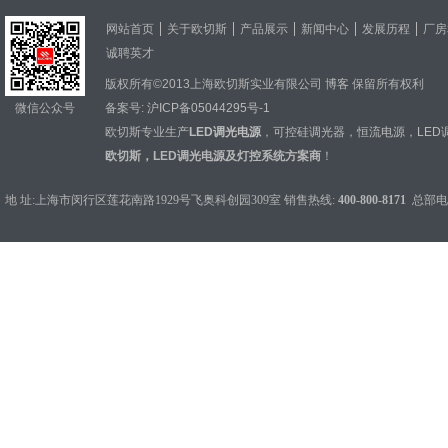
网站首页
关于欧切斯
产品展示
新闻中心
发展历程
厂房
诚聘英才
版权所有©2013上海欧切斯实业有限公司
博客
保留所有权利
微信公众号
备案号:
沪ICP备05044295号-1
欧切斯专业生产
LED调光电源
，
可控硅调光器
，
恒流电源
，
LED
欧切斯，LED调光电源及灯控系统方案商
！
地 址:上海市闵行区莲花南路1929号飞奥科创园309室 销售热线:
400-800-8171
总部电话：0