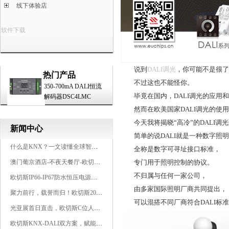
线下体验店
软件下载
说到
DALI调光
，你可能不是很了
热门产品
不过这也不能怪你。
350-700mA DALI恒流
毕竟在国内，DALI调光的应用和
解码器DSC4LMC
然而在欧美国家DALI调光的使用
今天我将揭晓“高冷”的DALI调光
新闻中心
简单的说DALI就是一种数字照明
什么是KNX？一文读懂全球智能建筑控制标准
全称是数字可寻址接口标准，
澳门葡京酒店-不夜天餐厅-欧切斯KNX智能控制系统打造高端智慧空间
专门用于照明控制的协议。
不归属与任何一家公司，
欧切斯IP66-IP67防水恒压电源，无惧风雨，智稳如一
由多家国际照明厂商共同提出，
聚力前行，载誉而归！欧切斯2026光亚展完美收官
可以混搭不同厂商符合DALI标准
光亚展首日直击，欧切斯C位人气爆棚-双奖加冕，实力再出圈
欧切斯KNX-DALI双方案，赋能广州有马空间日式轻奢静谧之光