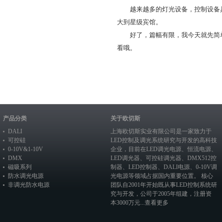
越来越多的灯光设备，控制设备具有
大到星级宾馆。
好了，篇幅有限，我今天就先简单的
看哦。
产品分类
关于欧切斯
DALI
上海欧切斯实业有限公司是一家致力于
可控硅
LED控制及调光系统研究与开发的高科技
0-10V&1-10V
企业，目前在
LED调光电源
、恒流电源、
DMX
LED调光器
、
可控硅调光器
、
DMX512控
磁吸系列
制器
、
LED控制器
、
DALI电源
、
0-10V调
防水调光电源
光电源
等领域占据国内重要位置。 核心
非调光防水电源
团队自2001年开始既从事LED控制系统研
究与开发，公司于2005年组建，注册资
本3000万元...
查看更多