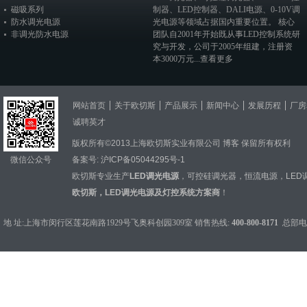
磁吸系列
制器
、
LED控制器
、
DALI电源
、
0-10V调
防水调光电源
光电源
等领域占据国内重要位置。 核心
非调光防水电源
团队自2001年开始既从事LED控制系统研
究与开发，公司于2005年组建，注册资
本3000万元...
查看更多
网站首页
关于欧切斯
产品展示
新闻中心
发展历程
厂房
诚聘英才
版权所有©2013上海欧切斯实业有限公司
博客
保留所有权利
微信公众号
备案号:
沪ICP备05044295号-1
欧切斯专业生产
LED调光电源
，
可控硅调光器
，
恒流电源
，
LED
欧切斯，LED调光电源及灯控系统方案商
！
地 址:上海市闵行区莲花南路1929号飞奥科创园309室 销售热线:
400-800-8171
总部电话：0