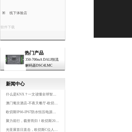
线下体验店
软件下载
热门产品
350-700mA DALI恒流
解码器DSC4LMC
新闻中心
什么是KNX？一文读懂全球智能建筑控制标准
澳门葡京酒店-不夜天餐厅-欧切斯KNX智能控制系统打造高端智慧空间
欧切斯IP66-IP67防水恒压电源，无惧风雨，智稳如一
聚力前行，载誉而归！欧切斯2026光亚展完美收官
光亚展首日直击，欧切斯C位人气爆棚-双奖加冕，实力再出圈